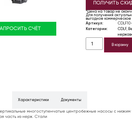
ПОЛУЧИТЬ СКИ
*Цена на товар не окон
Для получения актуально
выгодное коммерческое
Артикул:
CDLF10
ЗАПРОСИТЬ СЧЁТ
Категории:
CDLF
,
В
нержав
В корзину
ние
Характеристики
Документы
ертикальные многоступенчатые центробежные насосы с низким 
я часть из нерж. Стали