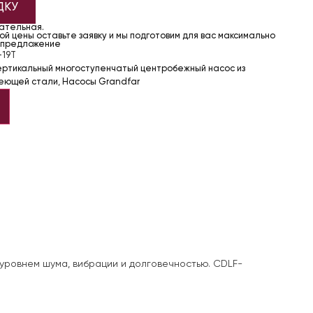
ДКУ
чательная.
й цены оставьте заявку и мы подготовим для вас максимально
 предложение
-19T
ертикальный многоступенчатый центробежный насос из
еющей стали
,
Насосы Grandfar
уровнем шума, вибрации и долговечностью. CDLF-