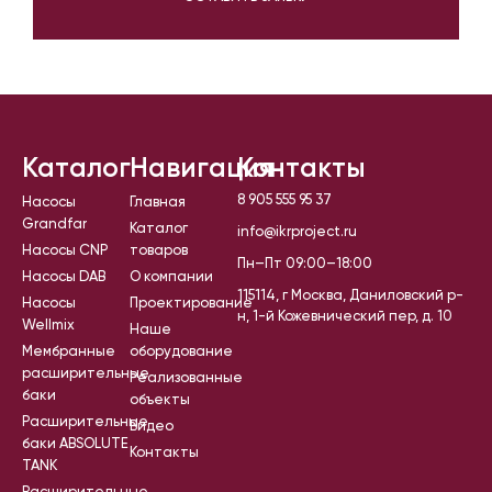
Каталог
Навигация
Контакты
8 905 555 95 37
Насосы
Главная
Grandfar
Каталог
info@ikrproject.ru
Насосы CNP
товаров
Пн–Пт 09:00–18:00
Насосы DAB
О компании
115114, г Москва, Даниловский р-
Насосы
Проектирование
н, 1-й Кожевнический пер, д. 10
Wellmix
Наше
Мембранные
оборудование
расширительные
Реализованные
баки
объекты
Расширительные
Видео
баки ABSOLUTE
Контакты
TANK