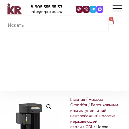
8 905 555 95 37
info@ikrproject.ru
0
Главная
/
Насосы
Grandfar
/
Вертикальный
многоступенчатый
центробежный насос из
нержавеющей
стали
/
CDL
/ Насос