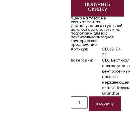
ПОЛУЧИТЬ
СКИДКУ
*Цена на товар не
окончательная.
Для получения актуальной
цены оставьте заявку и мы
подготовим для вас
максимально выгодное
коммерческое
предложение
Артикул:
CDL32-70-
2T
Категории:
CDL
,
Вертикал
многоступенч
центробежны
насос из
нержавеющей
стали
,
Насосы
Grandfar
В корзину