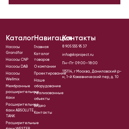
Каталог
Навигация
Контакты
8 905 555 95 37
Насосы
Главная
Grandfar
Каталог
info@ikrproject.ru
Насосы CNP
товаров
Пн–Пт 09:00–18:00
Насосы DAB
О компании
115114, г Москва, Даниловский р-
Насосы
Проектирование
н, 1-й Кожевнический пер, д. 10
Wellmix
Наше
Мембранные
оборудование
расширительные
Реализованные
баки
объекты
Расширительные
Видео
баки ABSOLUTE
Контакты
TANK
Расширительные
баки WESTER