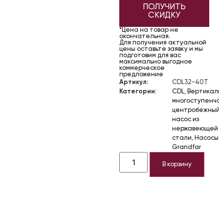
ПОЛУЧИТЬ
СКИДКУ
*Цена на товар не
окончательная.
Для получения актуальной
цены оставьте заявку и мы
подготовим для вас
максимально выгодное
коммерческое
предложение
Артикул:
CDL32-40T
Категории:
CDL
,
Вертикал
многоступенч
центробежны
насос из
нержавеющей
стали
,
Насосы
Grandfar
В корзину