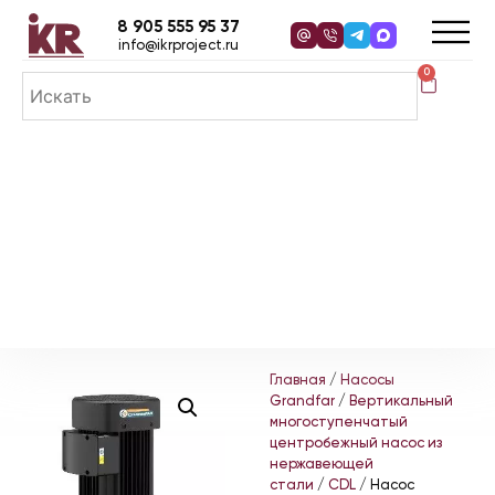
8 905 555 95 37
info@ikrproject.ru
0
Главная
/
Насосы
Grandfar
/
Вертикальный
многоступенчатый
центробежный насос из
нержавеющей
стали
/
CDL
/ Насос