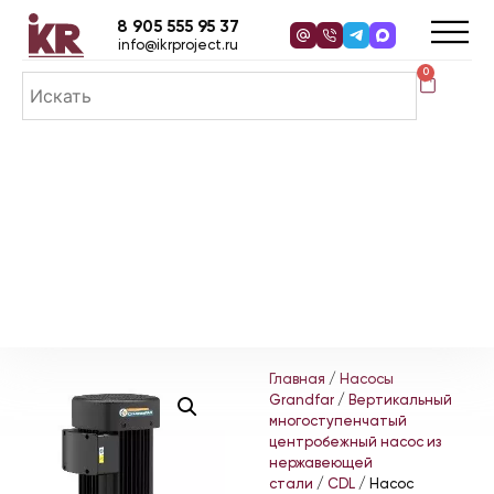
8 905 555 95 37
info@ikrproject.ru
0
Главная
/
Насосы
Grandfar
/
Вертикальный
многоступенчатый
центробежный насос из
нержавеющей
стали
/
CDL
/ Насос