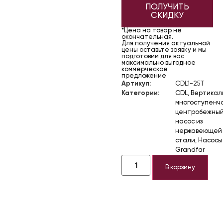
ПОЛУЧИТЬ
СКИДКУ
*Цена на товар не
окончательная.
Для получения актуальной
цены оставьте заявку и мы
подготовим для вас
максимально выгодное
коммерческое
предложение
Артикул:
CDL1-25T
Категории:
CDL
,
Вертикал
многоступенч
центробежны
насос из
нержавеющей
стали
,
Насосы
Grandfar
В корзину