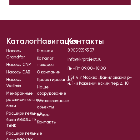
Каталог
Навигация
Контакты
8 905 555 95 37
Насосы
Главная
Grandfar
Каталог
info@ikrproject.ru
Насосы CNP
товаров
Пн–Пт 09:00–18:00
Насосы DAB
О компании
115114, г Москва, Даниловский р-
Насосы
Проектирование
н, 1-й Кожевнический пер, д. 10
Wellmix
Наше
Мембранные
оборудование
расширительные
Реализованные
баки
объекты
Расширительные
Видео
баки ABSOLUTE
Контакты
TANK
Расширительные
баки WESTER