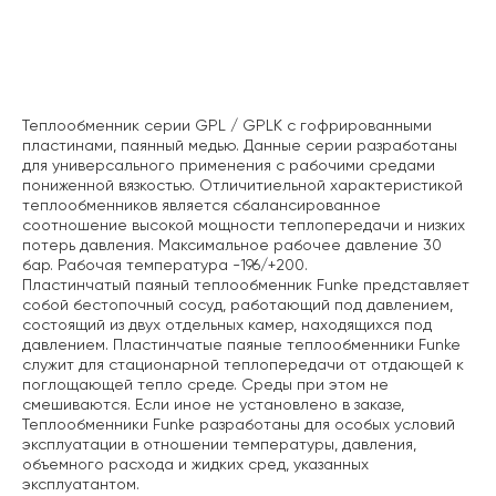
Описание
Теплообменник серии GPL / GPLK с гофрированными
пластинами, паянный медью. Данные серии разработаны
для универсального применения с рабочими средами
пониженной вязкостью. Отличитиельной характеристикой
теплообменников является сбалансированное
соотношение высокой мощности теплопередачи и низких
потерь давления. Максимальное рабочее давление 30
бар. Рабочая температура -196/+200.
Пластинчатый паяный теплообменник Funke представляет
собой бестопочный сосуд, работающий под
давлением,
состоящий из двух отдельных камер, находящихся под
давлением. Пластинчатые паяные теплообменники Funke
служит для стационарной теплопередачи от отдающей к
поглощающей тепло среде. Среды при этом не
смешиваются. Если иное не установлено в заказе,
Теплообменники Funke разработаны для особых условий
эксплуатации в отношении температуры, давления,
объемного расхода и жидких сред, указанных
эксплуатантом.