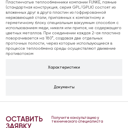
Пластинчатые теплообменники компании FUNKE, паяные
(стандартная конструкция, серия
GPL/GPLK) состоят из
вложенных друг в друга пластин из гофрированной
нержавеющей стали,
припаянных к компактному и
герметичному блоку специальным вакуумным способом с
использованием меди, никеля или припоя, не содержащего
цветных металлов.
При соединении каждая 2-ая пластина
поворачивается на 180°, создавая две отдельных
проточных полости, через которые использующиеся в
процессе теплообмена среды осуществляют
движение
противотоком
Характеристики
Документы
ОСТАВИТЬ
Получите консультацию у
технического специалиста
ЗАЯВКУ