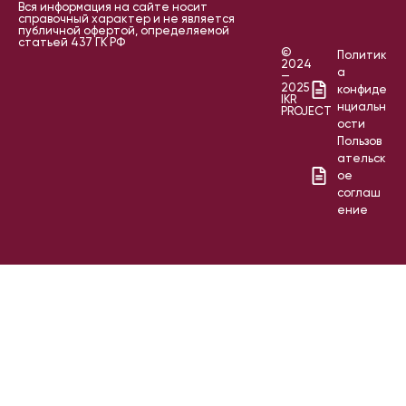
Вся информация на сайте носит
справочный характер и не является
публичной офертой, определяемой
статьей 437 ГК РФ
©
Политик
2024
а
—
2025
конфиде
IKR
нциальн
PROJECT
ости
Пользов
ательск
ое
соглаш
ение