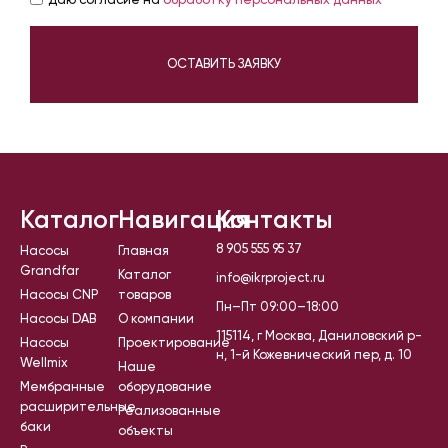
Даю согласие на
обработку персональных данных
ОСТАВИТЬ ЗАЯВКУ
Каталог
Навигация
Контакты
8 905 555 95 37
Насосы
Главная
Grandfar
Каталог
info@ikrproject.ru
Насосы CNP
товаров
Пн–Пт 09:00–18:00
Насосы DAB
О компании
115114, г Москва, Даниловский р-
Насосы
Проектирование
н, 1-й Кожевнический пер, д. 10
Wellmix
Наше
Мембранные
оборудование
расширительные
Реализованные
баки
объекты