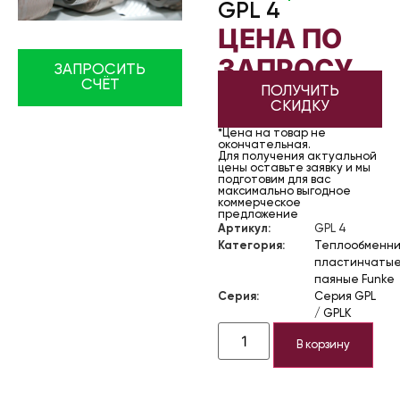
GPL 4
ЦЕНА ПО
ЗАПРОСУ
ЗАПРОСИТЬ
СЧЁТ
ПОЛУЧИТЬ
СКИДКУ
*Цена на товар не
окончательная.
Для получения актуальной
цены оставьте заявку и мы
подготовим для вас
максимально выгодное
коммерческое
предложение
Артикул:
GPL 4
Категория:
Теплообменни
пластинчаты
паяные Funke
Серия:
Серия GPL
/ GPLK
В корзину