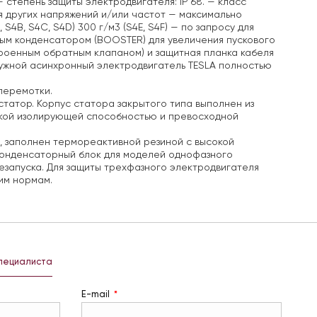
 степень защиты электродвигателя: IP 68.
— класс
 других напряжений и/или частот
— максимально
4B, S4C, S4D) 300 г/м3 (S4E, S4F)
— по запросу для
вым конденсатором (BOOSTER) для увеличения пускового
троенным обратным клапаном) и защитная планка кабеля
ужной асинхронный электродвигатель TESLA полностью
перемотки.
татор. Корпус статора закрытого типа выполнен из
окой изолирующей способностью и превосходной
4, заполнен термореактивной резиной с высокой
конденсаторный блок для моделей однофазного
езапуска. Для защиты трехфазного электродвигателя
им нормам.
специалиста
E-mail