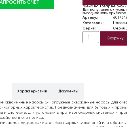
ЗАПРОСИТЬ СЧЁТ
*Цена на товар не окон
Для получения актуально
выгодное коммерческое
Артикул:
6017346
Категории:
Насосы
Серия:
Серия 
В корзину
ние
Характеристики
Документы
е скважинные насосы S4. огружные скважинные насосы для скв
-напорных характеристик. Предназначены для бытовых и промы
ы и цистерны, для установки в противопожарных системах и про
озяйственного полива.
чиваемая жидкость: чистая, без твердых включений или абразив