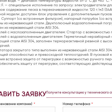
ная воде.
— диапазон температуры жидкости: от 0 ˚C до +40 ˚C.
—
 F.
— специальное исполнение по запросу: электродвигатели для
ое содержание песка в перекачиваемой жидкости: 120 г/м3 (S4A, S
ой модели: доступен блок управления с дополнительным пуско
.
Суппорт (со встроенным фильтром), напорный патрубок (со вс
ны из нержавеющей стали. Двухполюсный водозаполненный погр
ен из нержавеющей стали AISI 304.
лей с маслозаполненным двигателем: Cтартор с возможностью 
лей с водозаполненным двигателем: Герметичный неразборный с
щей стали AISI 304, заполнен термореактивной резиной с выс
дачей.
татора закрытого типа выполнен из нержавеющей стали AISI 30
ющей способностью и превосходной теплоотдачей. В пусковой 
ия встроена защита от перегрузки с возможностью ручного пер
обеспечить защиту от перегрузки, соответствующую действующ
АВИТЬ ЗАЯВКУ
Получите консультацию у технического 
менование компании)
Номер телефона