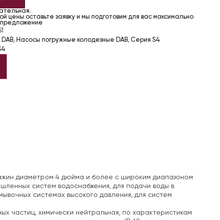
чательная.
й цены оставьте заявку и мы подготовим для вас максимально
 предложение
1
 DAB
,
Насосы погружные колодезные DAB
,
Серия S4
S4
ажин диаметром 4 дюйма и более с широким диапазоном
шленных систем водоснабжения, для подачи воды в
мывочных системах высокого давления, для систем
ных частиц, химически нейтральная, по характеристикам