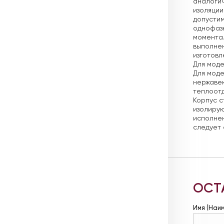
аналогич
изоляции:
допустим
однофазн
момента
выполне
изготовл
Для моде
Для моде
нержавею
теплоот
Корпус с
изолиру
исполнен
следует 
ОСТ
Имя (Наи