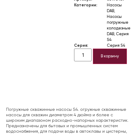
Категории:
Насосы
DAB
,
Насосы
погружные
колодезные
DAB
,
Серия
S4
Серия:
Серия S4
В корзину
Описание
Погружные скважинные насосы S4. огружные скважинные
насосы для скважин диаметром 4 дюйма и более с
широким диапазоном расходно-напорных характеристик.
Предназначены для бытовых и промышленных систем
водоснабжения, для подачи воды в автоклавы и цистерны,