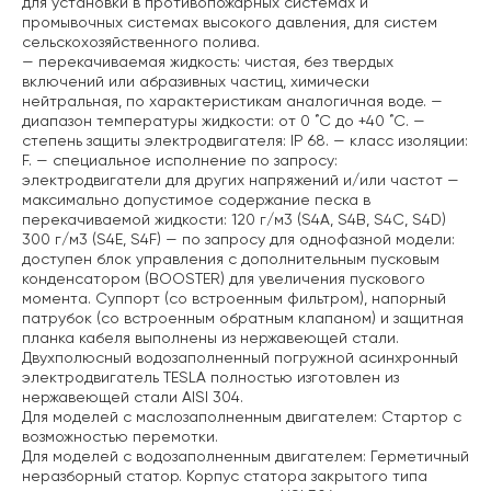
для установки в противопожарных системах и
промывочных системах высокого давления, для систем
сельскохозяйственного полива.
— перекачиваемая жидкость: чистая, без твердых
включений или абразивных частиц, химически
нейтральная, по характеристикам аналогичная воде.
—
диапазон температуры жидкости: от 0 ˚C до +40 ˚C.
—
степень защиты электродвигателя: IP 68.
— класс изоляции:
F.
— специальное исполнение по запросу:
электродвигатели для других напряжений и/или частот
—
максимально допустимое содержание песка в
перекачиваемой жидкости: 120 г/м3 (S4A, S4B, S4C, S4D)
300 г/м3 (S4E, S4F)
— по запросу для однофазной модели:
доступен блок управления с дополнительным пусковым
конденсатором (BOOSTER) для увеличения пускового
момента.
Суппорт (со встроенным фильтром), напорный
патрубок (со встроенным обратным клапаном) и защитная
планка кабеля выполнены из нержавеющей стали.
Двухполюсный водозаполненный погружной асинхронный
электродвигатель TESLA полностью изготовлен из
нержавеющей стали AISI 304.
Для моделей с маслозаполненным двигателем: Cтартор с
возможностью перемотки.
Для моделей с водозаполненным двигателем: Герметичный
неразборный статор. Корпус статора закрытого типа