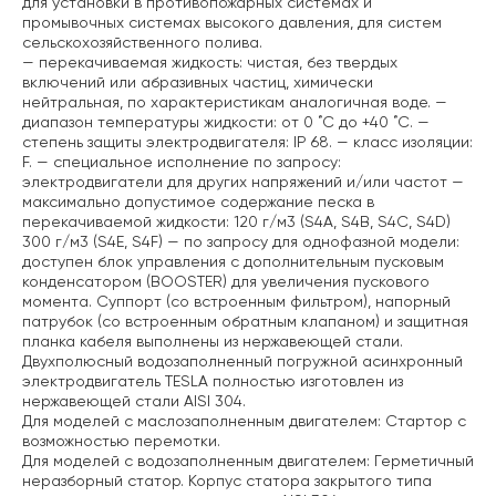
для установки в противопожарных системах и
промывочных системах высокого давления, для систем
сельскохозяйственного полива.
— перекачиваемая жидкость: чистая, без твердых
включений или абразивных частиц, химически
нейтральная, по характеристикам аналогичная воде.
—
диапазон температуры жидкости: от 0 ˚C до +40 ˚C.
—
степень защиты электродвигателя: IP 68.
— класс изоляции:
F.
— специальное исполнение по запросу:
электродвигатели для других напряжений и/или частот
—
максимально допустимое содержание песка в
перекачиваемой жидкости: 120 г/м3 (S4A, S4B, S4C, S4D)
300 г/м3 (S4E, S4F)
— по запросу для однофазной модели:
доступен блок управления с дополнительным пусковым
конденсатором (BOOSTER) для увеличения пускового
момента.
Суппорт (со встроенным фильтром), напорный
патрубок (со встроенным обратным клапаном) и защитная
планка кабеля выполнены из нержавеющей стали.
Двухполюсный водозаполненный погружной асинхронный
электродвигатель TESLA полностью изготовлен из
нержавеющей стали AISI 304.
Для моделей с маслозаполненным двигателем: Cтартор с
возможностью перемотки.
Для моделей с водозаполненным двигателем: Герметичный
неразборный статор. Корпус статора закрытого типа