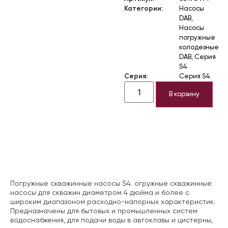
Категории:
Насосы
DAB
,
Насосы
погружные
колодезные
DAB
,
Серия
S4
Серия:
Серия S4
В корзину
Описание
Погружные скважинные насосы S4. огружные скважинные
насосы для скважин диаметром 4 дюйма и более с
широким диапазоном расходно-напорных характеристик.
Предназначены для бытовых и промышленных систем
водоснабжения, для подачи воды в автоклавы и цистерны,