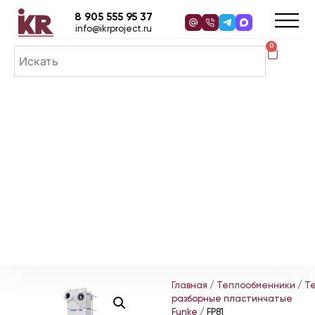
8 905 555 95 37
info@ikrproject.ru
0
Главная
/
Теплообменники
/
Т
разборные пластинчатые
Funke
/ FP81