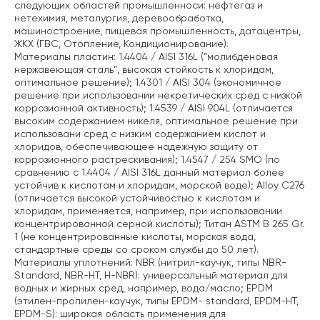
следующих областей промышленноси: нефтегаз и
нетехимия, металургия, деревообработка,
машиностроение, пищевая промышленность, датацентры,
ЖКХ (ГВС, Отопление, Кондиционирование).
Материалы пластин:
1.4404 / AISI 316L (“молибденовая
нержавеющая сталь”, высокая стойкость к хлоридам,
оптимальное решение);
1.4301 / AISI 304 (экономичное
решение при использовании некретических сред с низкой
коррозионной активность);
1.4539 / AISI 904L (отличается
высоким содержанием никеля, оптимальное решение при
использовани сред с низким содержанием кислот и
хлоридов, обеспечивающее надежную защиту от
коррозионного растрескивания);
1.4547 / 254 SMO (по
сравнению с 1.4404 / AISI 316L данный материал более
устойчив к кислотам и хлоридам, морской воде);
Alloy C276
(отличается высокой устойчивостью к кислотам и
хлоридам, применяется, например, при использовании
концентрированной серной кислоты);
Титан ASTM B 265 Gr.
1 (не концентрированные кислоты, морская вода,
стандартные среды со сроком службы до 50 лет).
Материалы уплотнений:
NBR (нитрил-каучук, типы NBR-
Standard, NBR-HT, H-NBR): универсальный материал для
водных и жирных сред, например, вода/масло;
EPDM
(этилен-пропилен-каучук, типы EPDM- standard, EPDM-HT,
EPDM-S): широкая область применения для