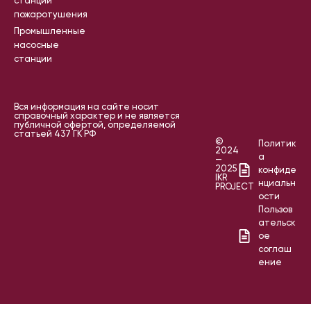
станции
пожаротушения
Промышленные
насосные
станции
Вся информация на сайте носит
справочный характер и не является
публичной офертой, определяемой
статьей 437 ГК РФ
©
Политик
2024
а
—
2025
конфиде
IKR
нциальн
PROJECT
ости
Пользов
ательск
ое
соглаш
ение