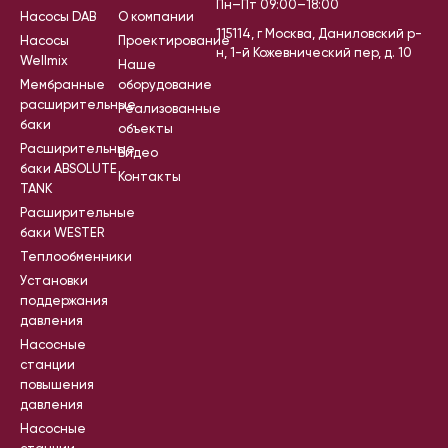
Пн–Пт 09:00–18:00
Насосы DAB
О компании
115114, г Москва, Даниловский р-
Насосы
Проектирование
н, 1-й Кожевнический пер, д. 10
Wellmix
Наше
Мембранные
оборудование
расширительные
Реализованные
баки
объекты
Расширительные
Видео
баки ABSOLUTE
Контакты
TANK
Расширительные
баки WESTER
Теплообменники
Установки
поддержания
давления
Насосные
станции
повышения
давления
Насосные