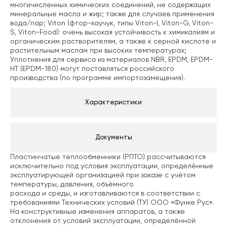
многичисленных химических соединений, не содержащих
минеральные масла и жир; также для случаев применения
вода/пар;
Viton (фтор-каучук, типы Viton-I, Viton-G, Viton-
S, Viton-Food): очень высокая устойчивость к химикалиям и
органическим растворителям, а также к серной кислоте и
растительным маслам при высоких температурах;
Уплотнения для сервиса из материалов NBR, EPDM, EPDM-
HT (EPDM-180) могут поставляться российского
производства (по программе импортозамещения).
Характеристики
Документы
Пластинчатые теплообменники (РПТО) рассчитываются
исключительно под условия эксплуатации, определѐнные
эксплуатирующей организацией при заказе с учѐтом
температуры, давления, объѐмного
расхода и среды, и изготавливаются в соответствии с
требованиями Технических условий (ТУ) ООО «Функе Рус».
На конструктивные изменения аппаратов, а также
отклонения от условий эксплуатации, определѐнной