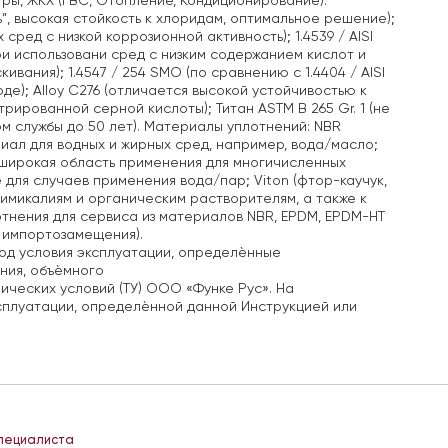
ы, ЖКХ (ГВС, Отопление, Кондиционирование).
ь”, высокая стойкость к хлоридам, оптимальное решение);
 сред с низкой коррозионной активность);
1.4539 / AISI
и использовани сред с низким содержанием кислот и
кивания);
1.4547 / 254 SMO (по сравнению с 1.4404 / AISI
де);
Alloy C276 (отличается высокой устойчивостью к
нтрированной серной кислоты);
Титан ASTM B 265 Gr. 1 (не
м службы до 50 лет). Материалы уплотнений:
NBR
риал для водных и жирных сред, например, вода/масло;
: широкая область применения для многичисленных
 для случаев применения вода/пар;
Viton (фтор-каучук,
к химикалиям и органическим растворителям, а также к
тнения для сервиса из материалов NBR, EPDM, EPDM-HT
е импортозамещения).
од условия эксплуатации, определѐнные
ния, объѐмного
ических условий (ТУ) ООО «Функе Рус». На
ксплуатации, определѐнной данной Инструкцией или
специалиста