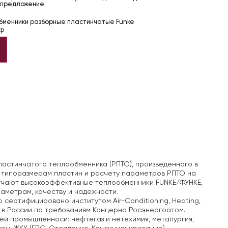
 предложение
бменники разборные пластинчатые Funke
FP
ластинчатого теплообменника (РПТО), произведенного в
м типоразмерам пластин и расчету параметров РПТО на
учают высокоэффективные теплообменники FUNKE/ФУНКЕ,
аметрам, качеству и надежности.
ертифицировано институтом Air-Conditioning, Heating,
ми в России по требованиям Концерна Росэнергоатом.
й промышленноси: нефтегаз и нетехимия, металургия,