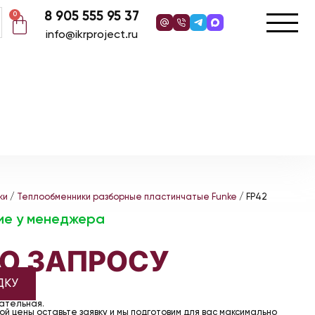
8 905 555 95 37
0
info@ikrproject.ru
ки
/
Теплообменники разборные пластинчатые Funke
/ FP42
ие у менеджера
ПО ЗАПРОСУ
ДКУ
чательная.
й цены оставьте заявку и мы подготовим для вас максимально