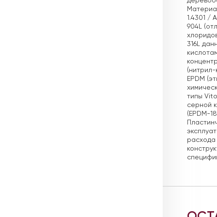
деревооб
Материа
1.4301 /
904L (от
хлоридо
316L дан
кислотам
концентр
(нитрил-
EPDM (эт
химическ
типы Vit
серной к
(EPDM-18
Пластин
эксплуат
расхода 
конструк
специфик
ОСТ