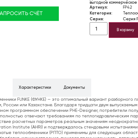
выгодное коммерческое
Артикул:
FP42
ЗАПРОСИТЬ СЧЁТ
Категория:
Теплоо
Серия:
Серия 
В корзину
ние
Характеристики
Документы
енники FUNKE (ФУНКЕ) — это оптимальный вариант разборного п
, России или Казахстане. Благодаря тридцати двум выпускаемы
нном программном обеспечении PHE-Designer, потребители пол
полностью отвечают требованиям по теплогидравлическим пар
твие расчетных параметров реальным значениям неоднократно с
eration Institute (AHRI) и подтверждалось стендовыми испытания
атые теплообменники (РПТО) применимы для следующих областе