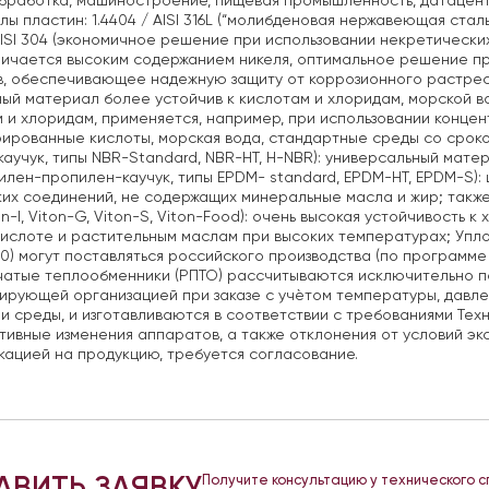
работка, машиностроение, пищевая промышленность, датацентр
лы пластин:
1.4404 / AISI 316L (“молибденовая нержавеющая стал
 AISI 304 (экономичное решение при использовании некретических
личается высоким содержанием никеля, оптимальное решение пр
в, обеспечивающее надежную защиту от коррозионного растрес
ный материал более устойчив к кислотам и хлоридам, морской во
 и хлоридам, применяется, например, при использовании конце
ированные кислоты, морская вода, стандартные среды со сроко
каучук, типы NBR-Standard, NBR-HT, H-NBR): универсальный мате
илен-пропилен-каучук, типы EPDM- standard, EPDM-HT, EPDM-S)
их соединений, не содержащих минеральные масла и жир; также
on-I, Viton-G, Viton-S, Viton-Food): очень высокая устойчивость 
ислоте и растительным маслам при высоких температурах;
Упло
0) могут поставляться российского производства (по программ
чатые теплообменники (РПТО) рассчитываются исключительно п
ирующей организацией при заказе с учѐтом температуры, давле
и среды, и изготавливаются в соответствии с требованиями Техн
тивные изменения аппаратов, а также отклонения от условий э
ацией на продукцию, требуется согласование.
АВИТЬ ЗАЯВКУ
Получите консультацию у технического 