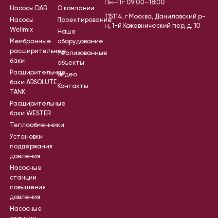
Пн–Пт 09:00–18:00
Насосы DAB
О компании
115114, г Москва, Даниловский р-
Насосы
Проектирование
н, 1-й Кожевнический пер, д. 10
Wellmix
Наше
Мембранные
оборудование
расширительные
Реализованные
баки
объекты
Расширительные
Видео
баки ABSOLUTE
Контакты
TANK
Расширительные
баки WESTER
Теплообменники
Установки
поддержания
давления
Насосные
станции
повышения
давления
Насосные