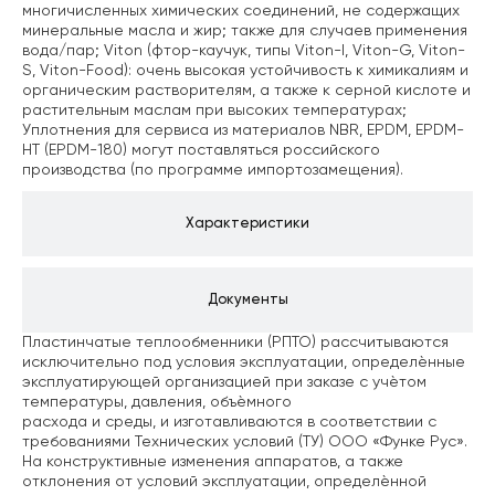
многичисленных химических соединений, не содержащих
минеральные масла и жир; также для случаев применения
вода/пар;
Viton (фтор-каучук, типы Viton-I, Viton-G, Viton-
S, Viton-Food): очень высокая устойчивость к химикалиям и
органическим растворителям, а также к серной кислоте и
растительным маслам при высоких температурах;
Уплотнения для сервиса из материалов NBR, EPDM, EPDM-
HT (EPDM-180) могут поставляться российского
производства (по программе импортозамещения).
Характеристики
Документы
Пластинчатые теплообменники (РПТО) рассчитываются
исключительно под условия эксплуатации, определѐнные
эксплуатирующей организацией при заказе с учѐтом
температуры, давления, объѐмного
расхода и среды, и изготавливаются в соответствии с
требованиями Технических условий (ТУ) ООО «Функе Рус».
На конструктивные изменения аппаратов, а также
отклонения от условий эксплуатации, определѐнной