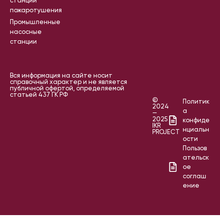
станции
пожаротушения
Промышленные
насосные
станции
Вся информация на сайте носит
справочный характер и не является
публичной офертой, определяемой
статьей 437 ГК РФ
©
Политик
2024
а
—
2025
конфиде
IKR
нциальн
PROJECT
ости
Пользов
ательск
ое
соглаш
ение