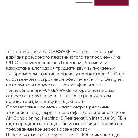
Описание
Теплообменники FUNKE (ФУНКЕ) — это оптимальный
вариант разборного пластинчатого теплообменника
(РПТО), произведенного в Германии, России или
Казахстане. Благодаря тридцати двум выпускаемым
типоразмерам пластин и расчету параметров РПТО на
собственном программном обеспечении PHE-Designer,
потребители получают высокоэффективные
теплообменники FUNKE/ФУНКЕ, которые полностью
отвечают требованиям по теплогидравлическим
параметрам, качеству и надежности.
Соответствие расчетных параметров реальным
значениям неоднократно сертифицировано институтом
Air-Conditioning, Heating, & Refrigeration Institute (AHRI) и
подтверждалось стендовыми испытаниями в России по
требованиям Концерна Росэнергоатом.
Пластинчатые теплообменники (РПТО) применимы для