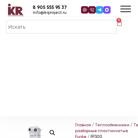
8 905 555 95 37
info@ikrproject.ru
0
Главная
/
Теплообменники
/
Т
разборные пластинчатые
Funke
/ FP300