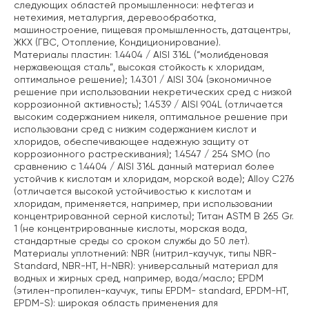
следующих областей промышленноси: нефтегаз и
нетехимия, металургия, деревообработка,
машиностроение, пищевая промышленность, датацентры,
ЖКХ (ГВС, Отопление, Кондиционирование).
Материалы пластин:
1.4404 / AISI 316L (“молибденовая
нержавеющая сталь”, высокая стойкость к хлоридам,
оптимальное решение);
1.4301 / AISI 304 (экономичное
решение при использовании некретических сред с низкой
коррозионной активность);
1.4539 / AISI 904L (отличается
высоким содержанием никеля, оптимальное решение при
использовани сред с низким содержанием кислот и
хлоридов, обеспечивающее надежную защиту от
коррозионного растрескивания);
1.4547 / 254 SMO (по
сравнению с 1.4404 / AISI 316L данный материал более
устойчив к кислотам и хлоридам, морской воде);
Alloy C276
(отличается высокой устойчивостью к кислотам и
хлоридам, применяется, например, при использовании
концентрированной серной кислоты);
Титан ASTM B 265 Gr.
1 (не концентрированные кислоты, морская вода,
стандартные среды со сроком службы до 50 лет).
Материалы уплотнений:
NBR (нитрил-каучук, типы NBR-
Standard, NBR-HT, H-NBR): универсальный материал для
водных и жирных сред, например, вода/масло;
EPDM
(этилен-пропилен-каучук, типы EPDM- standard, EPDM-HT,
EPDM-S): широкая область применения для