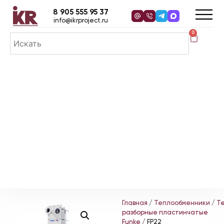
8 905 555 95 37
info@ikrproject.ru
0
Главная
/
Теплообменники
/
Т
разборные пластинчатые
Funke
/ FP22