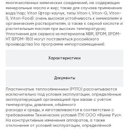
многичисленных химических соединений, не содержащих
минеральные масла и жир; также для случаев применения
вода/пар;
Viton (фтор-каучук, типы Viton-I, Viton-G, Viton-
S, Viton-Food): очень высокая устойчивость к химикалиям и
органическим растворителям, а также к серной кислоте и
растительным маслам при высоких температурах;
Уплотнения для сервиса из материалов NBR, EPDM, EPDM-
HT (EPDM-180) могут поставляться российского
производства (по программе импортозамещения).
Характеристики
Документы
Пластинчатые теплообменники (РПТО) рассчитываются
исключительно под условия эксплуатации, определѐнные
эксплуатирующей организацией при заказе с учѐтом
температуры, давления, объѐмного
расхода и среды, и изготавливаются в соответствии с
требованиями Технических условий (ТУ) ООО «Функе Рус».
На конструктивные изменения аппаратов, а также
отклонения от условий эксплуатации, определѐнной