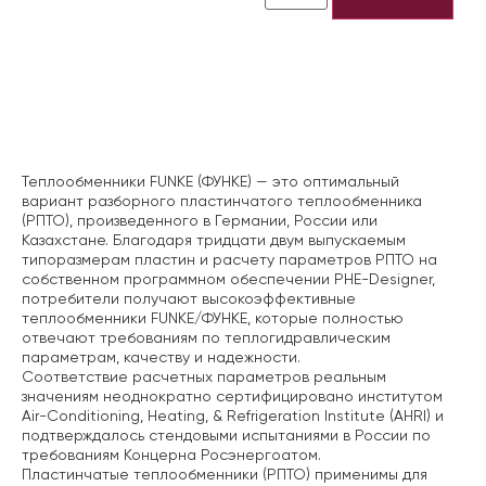
Описание
Теплообменники FUNKE (ФУНКЕ) — это оптимальный
вариант разборного пластинчатого теплообменника
(РПТО), произведенного в Германии, России или
Казахстане. Благодаря тридцати двум выпускаемым
типоразмерам пластин и расчету параметров РПТО на
собственном программном обеспечении PHE-Designer,
потребители получают высокоэффективные
теплообменники FUNKE/ФУНКЕ, которые полностью
отвечают требованиям по теплогидравлическим
параметрам, качеству и надежности.
Соответствие расчетных параметров реальным
значениям неоднократно сертифицировано институтом
Air-Conditioning, Heating, & Refrigeration Institute (AHRI) и
подтверждалось стендовыми испытаниями в России по
требованиям Концерна Росэнергоатом.
Пластинчатые теплообменники (РПТО) применимы для