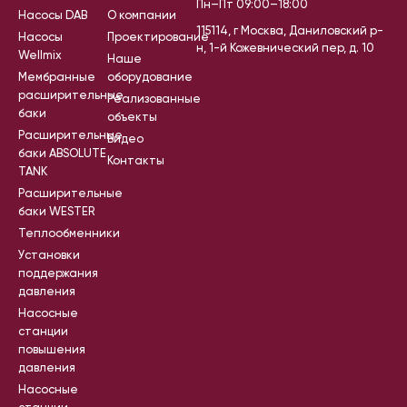
Пн–Пт 09:00–18:00
Насосы DAB
О компании
115114, г Москва, Даниловский р-
Насосы
Проектирование
н, 1-й Кожевнический пер, д. 10
Wellmix
Наше
Мембранные
оборудование
расширительные
Реализованные
баки
объекты
Расширительные
Видео
баки ABSOLUTE
Контакты
TANK
Расширительные
баки WESTER
Теплообменники
Установки
поддержания
давления
Насосные
станции
повышения
давления
Насосные