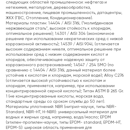
следующих областей промышленноси: нефтегаз и
нетехимия, металургия, деревообработка,
машиностроение, пищевая промышленность, датацентры,
ЖКХ (ГВС, Отопление, Кондиционирование).
Материалы пластин:
1.4404 / AISI 316L (“молибденовая
нержавеющая сталь”, высокая стойкость к хлоридам,
оптимальное решение);
1.4301 / AISI 304 (экономичное
решение при использовании некретических сред с низкой
коррозионной активность);
1.4539 / AISI 904L (отличается
высоким содержанием никеля, оптимальное решение при
использовани сред с низким содержанием кислот и
хлоридов, обеспечивающее надежную защиту от
коррозионного растрескивания);
1.4547 / 254 SMO (по
сравнению с 1.4404 / AISI 316L данный материал более
устойчив к кислотам и хлоридам, морской воде);
Alloy C276
(отличается высокой устойчивостью к кислотам и
хлоридам, применяется, например, при использовании
концентрированной серной кислоты);
Титан ASTM B 265 Gr.
1 (не концентрированные кислоты, морская вода,
стандартные среды со сроком службы до 50 лет).
Материалы уплотнений:
NBR (нитрил-каучук, типы NBR-
Standard, NBR-HT, H-NBR): универсальный материал для
водных и жирных сред, например, вода/масло;
EPDM
(этилен-пропилен-каучук, типы EPDM- standard, EPDM-HT,
EPDM-S): широкая область применения для