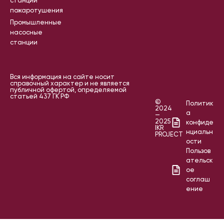
станции
пожаротушения
Промышленные
насосные
станции
Вся информация на сайте носит
справочный характер и не является
публичной офертой, определяемой
статьей 437 ГК РФ
©
Политик
2024
а
—
2025
конфиде
IKR
нциальн
PROJECT
ости
Пользов
ательск
ое
соглаш
ение