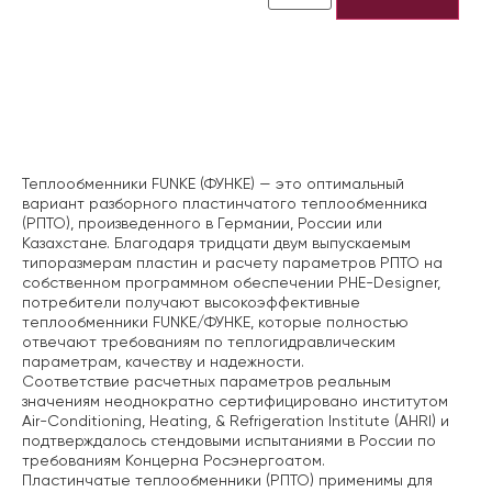
Описание
Теплообменники FUNKE (ФУНКЕ) — это оптимальный
вариант разборного пластинчатого теплообменника
(РПТО), произведенного в Германии, России или
Казахстане. Благодаря тридцати двум выпускаемым
типоразмерам пластин и расчету параметров РПТО на
собственном программном обеспечении PHE-Designer,
потребители получают высокоэффективные
теплообменники FUNKE/ФУНКЕ, которые полностью
отвечают требованиям по теплогидравлическим
параметрам, качеству и надежности.
Соответствие расчетных параметров реальным
значениям неоднократно сертифицировано институтом
Air-Conditioning, Heating, & Refrigeration Institute (AHRI) и
подтверждалось стендовыми испытаниями в России по
требованиям Концерна Росэнергоатом.
Пластинчатые теплообменники (РПТО) применимы для