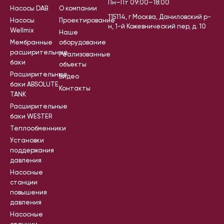
Пн–Пт 09:00–18:00
Насосы DAB
О компании
115114, г Москва, Даниловский р-
Насосы
Проектирование
н, 1-й Кожевнический пер, д. 10
Wellmix
Наше
Мембранные
оборудование
расширительные
Реализованные
баки
объекты
Расширительные
Видео
баки ABSOLUTE
Контакты
TANK
Расширительные
баки WESTER
Теплообменники
Установки
поддержания
давления
Насосные
станции
повышения
давления
Насосные