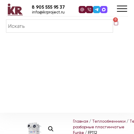
8 905 555 95 37
info@ikrproject.ru
0
Главная
/
Теплообменники
/
Т
разборные пластинчатые
Funke
/ FP112