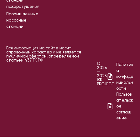
станции
пожаротушения
Промышленные
насосные
станции
Вся информация на сайте носит
справочный характер и не является
публичной офертой, определяемой
статьей 437 ГК РФ
©
Политик
2024
а
—
2025
конфиде
IKR
нциальн
PROJECT
ости
Пользов
ательск
ое
соглаш
ение