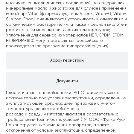
многичисленных химических соединений, не содержащих
минеральные масла и жир; также для случаев применения
вода/пар;
Viton (фтор-каучук, типы Viton-I, Viton-G, Viton-
S, Viton-Food): очень высокая устойчивость к химикалиям и
органическим растворителям, а также к серной кислоте и
растительным маслам при высоких температурах;
Уплотнения для сервиса из материалов NBR, EPDM, EPDM-
HT (EPDM-180) могут поставляться российского
производства (по программе импортозамещения).
Характеристики
Документы
Пластинчатые теплообменники (РПТО) рассчитываются
исключительно под условия эксплуатации, определѐнные
эксплуатирующей организацией при заказе с учѐтом
температуры, давления, объѐмного
расхода и среды, и изготавливаются в соответствии с
требованиями Технических условий (ТУ) ООО «Функе Рус».
На конструктивные изменения аппаратов, а также
отклонения от условий эксплуатации, определѐнной