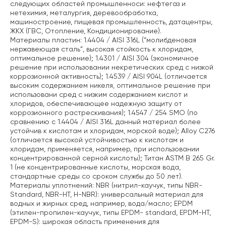
следующих областей промышленноси: нефтегаз и
нетехимия, металургия, деревообработка,
машиностроение, пищевая промышленность, датацентры,
ЖКХ (ГВС, Отопление, Кондиционирование).
Материалы пластин:
1.4404 / AISI 316L (“молибденовая
нержавеющая сталь”, высокая стойкость к хлоридам,
оптимальное решение);
1.4301 / AISI 304 (экономичное
решение при использовании некретических сред с низкой
коррозионной активность);
1.4539 / AISI 904L (отличается
высоким содержанием никеля, оптимальное решение при
использовани сред с низким содержанием кислот и
хлоридов, обеспечивающее надежную защиту от
коррозионного растрескивания);
1.4547 / 254 SMO (по
сравнению с 1.4404 / AISI 316L данный материал более
устойчив к кислотам и хлоридам, морской воде);
Alloy C276
(отличается высокой устойчивостью к кислотам и
хлоридам, применяется, например, при использовании
концентрированной серной кислоты);
Титан ASTM B 265 Gr.
1 (не концентрированные кислоты, морская вода,
стандартные среды со сроком службы до 50 лет).
Материалы уплотнений:
NBR (нитрил-каучук, типы NBR-
Standard, NBR-HT, H-NBR): универсальный материал для
водных и жирных сред, например, вода/масло;
EPDM
(этилен-пропилен-каучук, типы EPDM- standard, EPDM-HT,
EPDM-S): широкая область применения для