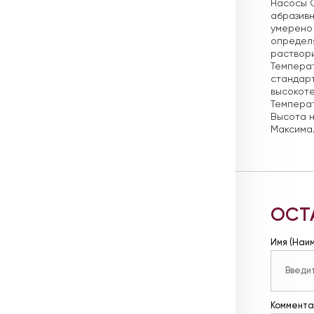
Насосы C
абразивн
умерено 
определя
раствори
Температ
стандарт
высокоте
Температ
Высота н
Максимал
ОСТ
Имя (Наи
Коммента