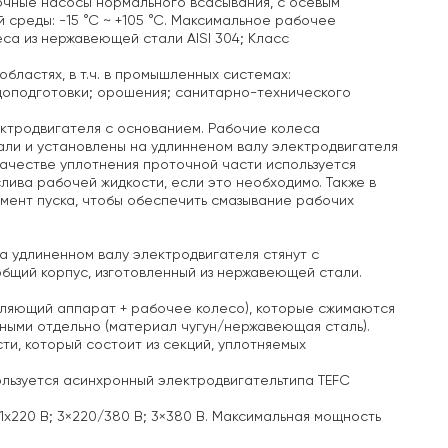
чные насосы нормального всасывания, с осевым
среды: -15 °С ~ +105 °С. Максимальное рабочее
еса из нержавеющей стали AISI 304; Класс
ластях, в т.ч. в
промышленных системах:
доподготовки;
орошения;
санитарно-технического
ектродвигателя с основанием. Рабочие колеса
али и установлены на удлинненом валу электродвигателя
качестве уплотнения проточной части используется
лива рабочей жидкости, если это необходимо. Также в
омент пуска, чтобы обеспечить смазывание рабочих
а удлиненном валу электродвигателя стянут с
общий корпус, изготовленный из нержавеющей стали.
авляющий аппарат + рабочее колесо), которые сжимаются
ыми отдельно (материал чугун/нержавеющая сталь).
и, который состоит из секций, уплотняемых
ользуется асинхронный электродвигательтипа TEFC
х220 В; 3×220/380 В; 3×380 В.
Максимальная мощность