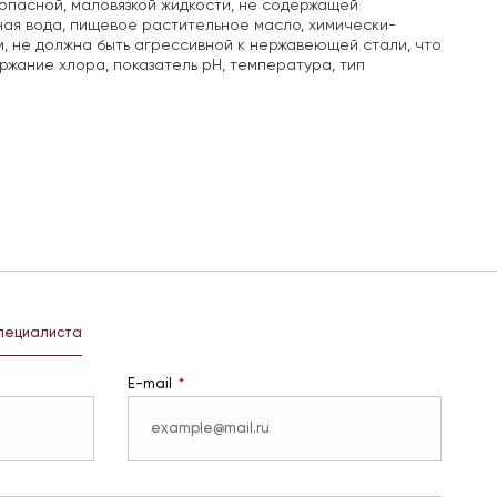
оопасной, маловязкой жидкости, не содержащей
ная вода, пищевое растительное масло, химически-
м, не должна быть агрессивной к нержавеющей стали, что
жание хлора, показатель pH, температура, тип
специалиста
E-mail