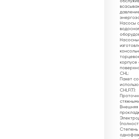
обслужи
всасываю
давление
энергоэф
Насосы с
водосна
оборудо
Насосные
изготовл
консольн
торцевое
корпусе 
поверхно
CHL:
Пакет со
использо
CHLF(T):
Проточна
стяжными
Внешняя 
прокладк
Электро
(полност
Степень 
однофазн