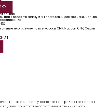
ДКУ
чательная.
й цены оставьте заявку и мы подготовим для вас максимально
 предложение
-50
нтальные многоступенчатые насосы CNP
,
Насосы CNP
,
Серия
CHLFT
изонтальные многоступенчатые центробежные насосы,
трукция; простота эксплуатации и технического