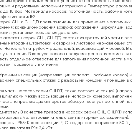
вания.Горизонтальные многоступенчатые центробежные монобло
щим и радиальным напорным патрубками. Температура рабочей 
: до 10 бар; Материалы насосов: проточная часть, рабочие кол
фективности: IE2.
ерий CHL и CHLF(T) предназначены
для применения в различных об
бжения;
кондиционирования воздуха;
охлаждения, циркуляции, во
вания;
установки повышения давления.
 агрегаты серии CHL, CHLF(T) состоят из проточной части и эл
ены методами штамповки и сварки из листовой нержавеющей ст
о. Напорный патрубок – радиальный, всасывающий – осевой. В 
 уплотнение. В корпусе насоса предусмотрено отверстие для с
есть отдельное отверстие для заполнения проточной части в м
стей торцевого уплотнения.
бранный из секций (направляющий аппарат + рабочее колесо) н
ванием специальных стяжек с резьбовыми концами и помещен в 
я часть насосов серии CHLF(T) также состоит из секций (напр
 шпильками между всасывающей и напорной камерой, выполненн
часть направляющих аппаратов образует корпус проточной част
ами.
двигатель
В качестве привода в насосах серии CHL, CHLF(T) исп
ью закрытый электродвигатель с вентиляторным охлаждением).
защиты: IP55;
Класс изоляции: F;
Стандартное напряжение 50 Гц: 1
ого двигателя Р1= 2,4 кВт.