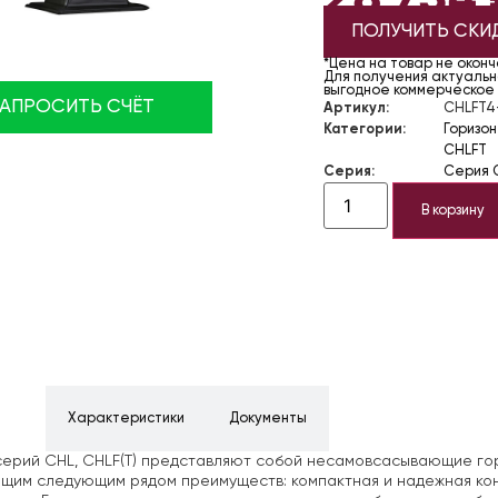
ПОЛУЧИТЬ СКИ
*Цена на товар не окон
Для получения актуально
выгодное коммерческое
ЗАПРОСИТЬ СЧЁТ
Артикул:
CHLFT4
Категории:
Горизо
CHLFT
Серия:
Серия 
В корзину
ние
Характеристики
Документы
ерий CHL, CHLF(T) представляют
собой несамовсасывающие гор
им следующим рядом преимуществ: компактная и надежная конс