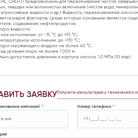
HL, CHLF(T) предназначены для перекачивания чистой, невзрыв
ых, твердых или волокнистых включений (чистая вода, минераль
агрессивные жидкости и др.) Жидкость, перекачиваемая насосо
ется рядом факторов, среди которых основными являются содер
теля, содержание нефтепродуктов.
ура жидкости:
ное исполнение: от -15 °С до +70 °С;
мпературное исполнение: до +110 °С;
ура окружающего воздуха: не более 40 °С.
ад уровнем моря: не более 1 000 м.
ьно допустимое давление в корпусе насоса: 1,0 МПа (10 бар).
АВИТЬ ЗАЯВКУ
Получите консультацию у технического 
менование компании)
Номер телефона
рий