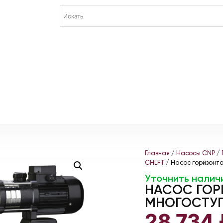
Главная
/
Насосы CNP
/
CHLFT
/ Насос горизонт
Уточнить налич
НАСОС ГО
МНОГОСТУП
28 734