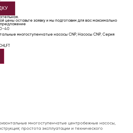
ДКУ
чательная.
й цены оставьте заявку и мы подготовим для вас максимально
 предложение
0-40
нтальные многоступенчатые насосы CNP
,
Насосы CNP
,
Серия
CHLFT
изонтальные многоступенчатые центробежные насосы,
трукция; простота эксплуатации и технического