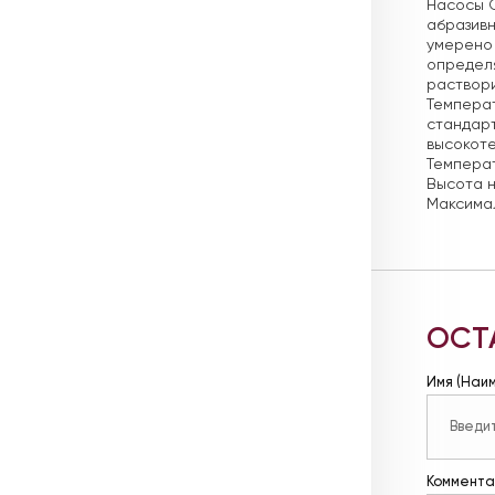
Насосы C
абразивн
умерено 
определя
раствори
Температ
стандарт
высокоте
Температ
Высота н
Максимал
ОСТ
Имя (Наи
Коммента