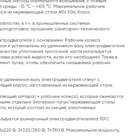
чные насосы нормального всасывания, с осевым
среды: -15 °С ~ +105 °С. Максимальное рабочее
еса из нержавеющей стали AISI 304; Класс
ластях, в т.ч. в
промышленных системах:
доподготовки;
орошения;
санитарно-технического
ектродвигателя с основанием. Рабочие колеса
али и установлены на удлинненом валу электродвигателя
качестве уплотнения проточной части используется
лива рабочей жидкости, если это необходимо. Также в
омент пуска, чтобы обеспечить смазывание рабочих
а удлиненном валу электродвигателя стянут с
общий корпус, изготовленный из нержавеющей стали.
авляющий аппарат + рабочее колесо), которые сжимаются
ыми отдельно (материал чугун/нержавеющая сталь).
и, который состоит из секций, уплотняемых
ользуется асинхронный электродвигательтипа TEFC
х220 В; 3×220/380 В; 3×380 В.
Максимальная мощность