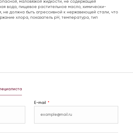
оопасной, маловязкой жидкости, не содержащей
ная вода, пищевое растительное масло, химически-
м, не должна быть агрессивной к нержавеющей стали, что
жание хлора, показатель pH, температура, тип
специалиста
E-mail