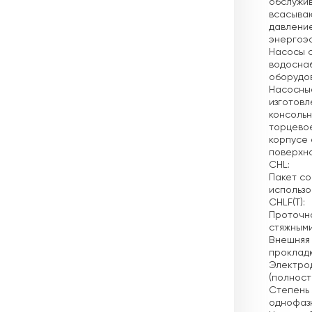
обслужи
всасываю
давление
энергоэф
Насосы с
водосна
оборудо
Насосные
изготовл
консольн
торцевое
корпусе 
поверхно
CHL:
Пакет со
использо
CHLF(T):
Проточна
стяжными
Внешняя 
прокладк
Электро
(полност
Степень 
однофазн