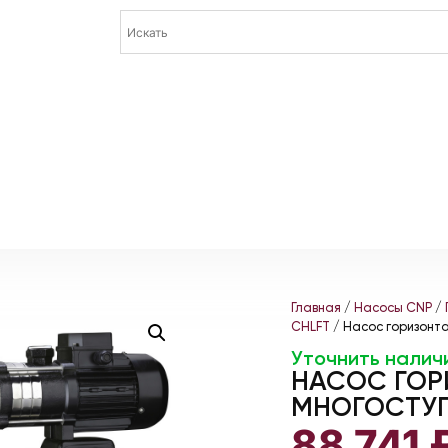
Главная
/
Насосы CNP
/
CHLFT
/ Насос горизонт
Уточнить налич
НАСОС ГО
МНОГОСТУП
88 741