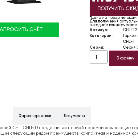
ПОЛУЧИТЬ СКИ
*Цена на товар не окон
Для получения актуально
выгодное коммерческое
ЗАПРОСИТЬ СЧЁТ
Артикул:
CHLFT2
Категории:
Горизо
CHLFT
Серия:
Серия 
В корзину
ние
Характеристики
Документы
ерий CHL, CHLF(T) представляют
собой несамовсасывающие гор
им следующим рядом преимуществ: компактная и надежная конс