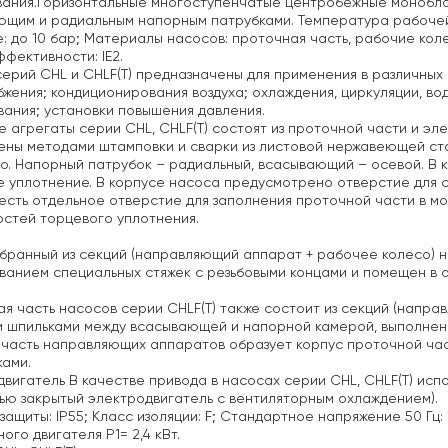
вания.Горизонтальные многоступенчатые центробежные монобло
щим и радиальным напорным патрубками. Температура рабочей 
: до 10 бар; Материалы насосов: проточная часть, рабочие кол
фективности: IE2.
ерий CHL и CHLF(T) предназначены
для применения в различных об
бжения;
кондиционирования воздуха;
охлаждения, циркуляции, во
вания;
установки повышения давления.
 агрегаты серии CHL, CHLF(T) состоят из проточной части и эл
ены методами штамповки и сварки из листовой нержавеющей ст
о. Напорный патрубок – радиальный, всасывающий – осевой. В 
 уплотнение. В корпусе насоса предусмотрено отверстие для с
есть отдельное отверстие для заполнения проточной части в м
стей торцевого уплотнения.
бранный из секций (направляющий аппарат + рабочее колесо) н
ванием специальных стяжек с резьбовыми концами и помещен в 
я часть насосов серии CHLF(T) также состоит из секций (напр
 шпильками между всасывающей и напорной камерой, выполненн
часть направляющих аппаратов образует корпус проточной част
ами.
двигатель
В качестве привода в насосах серии CHL, CHLF(T) исп
ью закрытый электродвигатель с вентиляторным охлаждением).
защиты: IP55;
Класс изоляции: F;
Стандартное напряжение 50 Гц: 1
ого двигателя Р1= 2,4 кВт.