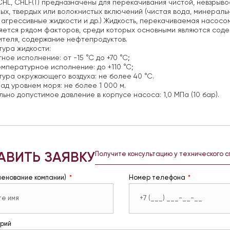
HL, CHLF(T) предназначены для перекачивания чистой, невзрыв
ых, твердых или волокнистых включений (чистая вода, минераль
агрессивные жидкости и др.) Жидкость, перекачиваемая насосо
ется рядом факторов, среди которых основными являются содер
теля, содержание нефтепродуктов.
ура жидкости:
ное исполнение: от -15 °С до +70 °С;
мпературное исполнение: до +110 °С;
ура окружающего воздуха: не более 40 °С.
ад уровнем моря: не более 1 000 м.
ьно допустимое давление в корпусе насоса: 1,0 МПа (10 бар).
АВИТЬ ЗАЯВКУ
Получите консультацию у технического 
менование компании)
Номер телефона
рий