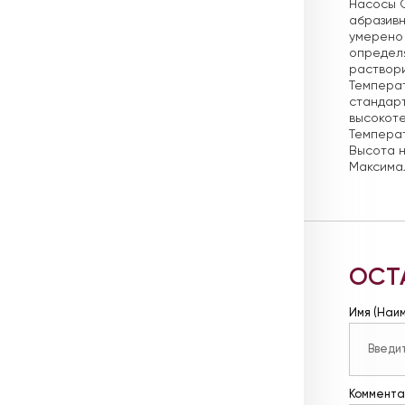
Насосы C
абразивн
умерено 
определя
раствори
Температ
стандарт
высокоте
Температ
Высота н
Максимал
ОСТ
Имя (Наи
Коммента