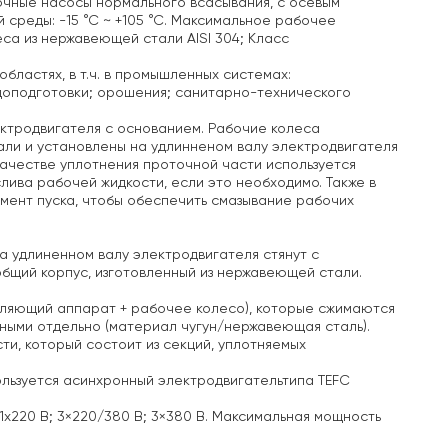
чные насосы нормального всасывания, с осевым
среды: -15 °С ~ +105 °С. Максимальное рабочее
еса из нержавеющей стали AISI 304; Класс
ластях, в т.ч. в
промышленных системах:
доподготовки;
орошения;
санитарно-технического
ектродвигателя с основанием. Рабочие колеса
али и установлены на удлинненом валу электродвигателя
качестве уплотнения проточной части используется
лива рабочей жидкости, если это необходимо. Также в
омент пуска, чтобы обеспечить смазывание рабочих
а удлиненном валу электродвигателя стянут с
общий корпус, изготовленный из нержавеющей стали.
авляющий аппарат + рабочее колесо), которые сжимаются
ыми отдельно (материал чугун/нержавеющая сталь).
и, который состоит из секций, уплотняемых
ользуется асинхронный электродвигательтипа TEFC
х220 В; 3×220/380 В; 3×380 В.
Максимальная мощность