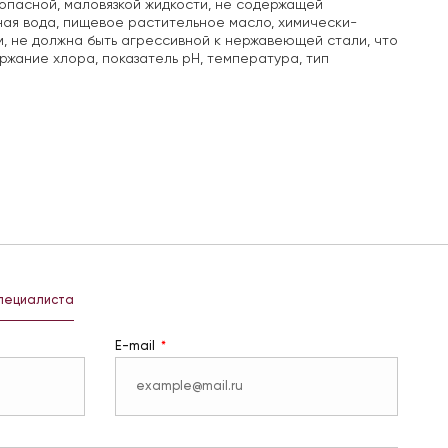
оопасной, маловязкой жидкости, не содержащей
ная вода, пищевое растительное масло, химически-
м, не должна быть агрессивной к нержавеющей стали, что
жание хлора, показатель pH, температура, тип
специалиста
E-mail