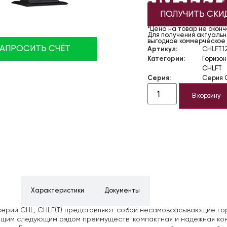
ПОЛУЧИТЬ СКИ
*Цена на товар не окон
Для получения актуально
выгодное коммерческое
ЗАПРОСИТЬ СЧЁТ
Артикул:
CHLFT1
Категории:
Горизо
CHLFT
Серия:
Серия 
В корзину
ние
Характеристики
Документы
ерий CHL, CHLF(T) представляют
собой несамовсасывающие гор
им следующим рядом преимуществ: компактная и надежная конс