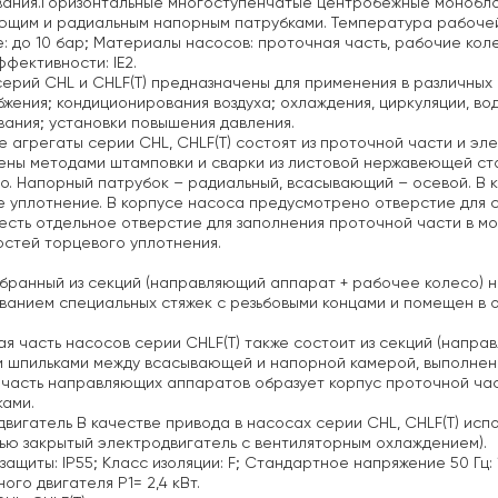
вания.Горизонтальные многоступенчатые центробежные монобло
щим и радиальным напорным патрубками. Температура рабочей 
: до 10 бар; Материалы насосов: проточная часть, рабочие кол
фективности: IE2.
ерий CHL и CHLF(T) предназначены
для применения в различных об
бжения;
кондиционирования воздуха;
охлаждения, циркуляции, во
вания;
установки повышения давления.
 агрегаты серии CHL, CHLF(T) состоят из проточной части и эл
ены методами штамповки и сварки из листовой нержавеющей ст
о. Напорный патрубок – радиальный, всасывающий – осевой. В 
 уплотнение. В корпусе насоса предусмотрено отверстие для с
есть отдельное отверстие для заполнения проточной части в м
стей торцевого уплотнения.
бранный из секций (направляющий аппарат + рабочее колесо) н
ванием специальных стяжек с резьбовыми концами и помещен в 
я часть насосов серии CHLF(T) также состоит из секций (напр
 шпильками между всасывающей и напорной камерой, выполненн
часть направляющих аппаратов образует корпус проточной част
ами.
двигатель
В качестве привода в насосах серии CHL, CHLF(T) исп
ью закрытый электродвигатель с вентиляторным охлаждением).
защиты: IP55;
Класс изоляции: F;
Стандартное напряжение 50 Гц: 1
ого двигателя Р1= 2,4 кВт.