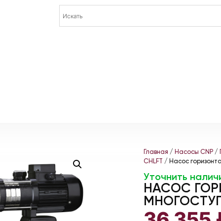
Главная
/
Насосы CNP
/
CHLFT
/ Насос горизонт
Уточнить налич
НАСОС ГО
МНОГОСТУП
36 355