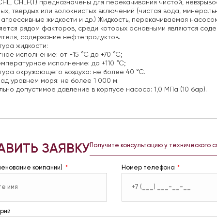
HL, CHLF(T) предназначены для перекачивания чистой, невзрыв
ых, твердых или волокнистых включений (чистая вода, минераль
агрессивные жидкости и др.) Жидкость, перекачиваемая насосо
ется рядом факторов, среди которых основными являются содер
теля, содержание нефтепродуктов.
ура жидкости:
ное исполнение: от -15 °С до +70 °С;
мпературное исполнение: до +110 °С;
ура окружающего воздуха: не более 40 °С.
ад уровнем моря: не более 1 000 м.
ьно допустимое давление в корпусе насоса: 1,0 МПа (10 бар).
АВИТЬ ЗАЯВКУ
Получите консультацию у технического 
менование компании)
Номер телефона
рий