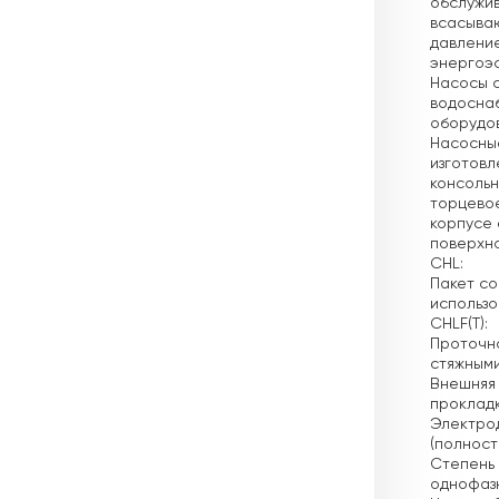
обслужи
всасываю
давление
энергоэф
Насосы с
водосна
оборудо
Насосные
изготовл
консольн
торцевое
корпусе 
поверхно
CHL:
Пакет со
использо
CHLF(T):
Проточна
стяжными
Внешняя 
прокладк
Электро
(полност
Степень 
однофазн