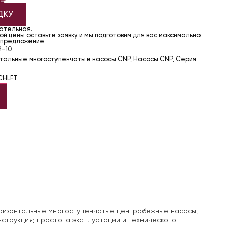
ДКУ
чательная.
й цены оставьте заявку и мы подготовим для вас максимально
 предложение
2-10
нтальные многоступенчатые насосы CNP
,
Насосы CNP
,
Серия
CHLFT
изонтальные многоступенчатые центробежные насосы,
трукция; простота эксплуатации и технического