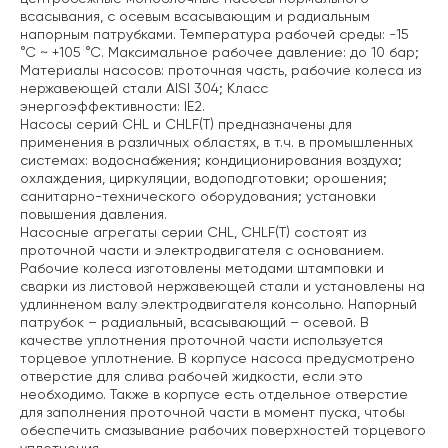
всасывания, с осевым всасывающим и радиальным
напорным патрубками. Температура рабочей среды: -15
°С ~ +105 °С. Максимальное рабочее давление: до 10 бар;
Материалы насосов: проточная часть, рабочие колеса из
нержавеющей стали AISI 304; Класс
энергоэффективности: IE2.
Насосы серий CHL и CHLF(T) предназначены
для
применения в различных областях, в т.ч. в
промышленных
системах:
водоснабжения;
кондиционирования воздуха;
охлаждения, циркуляции, водоподготовки;
орошения;
санитарно-технического оборудования;
установки
повышения давления.
Насосные агрегаты серии CHL, CHLF(T) состоят из
проточной части и электродвигателя с основанием.
Рабочие колеса изготовлены методами штамповки и
сварки из листовой нержавеющей стали и установлены на
удлинненом валу электродвигателя консольно. Напорный
патрубок – радиальный, всасывающий – осевой. В
качестве уплотнения проточной части используется
торцевое уплотнение. В корпусе насоса предусмотрено
отверстие для слива рабочей жидкости, если это
необходимо. Также в корпусе есть отдельное отверстие
для заполнения проточной части в момент пуска, чтобы
обеспечить смазывание рабочих поверхностей торцевого