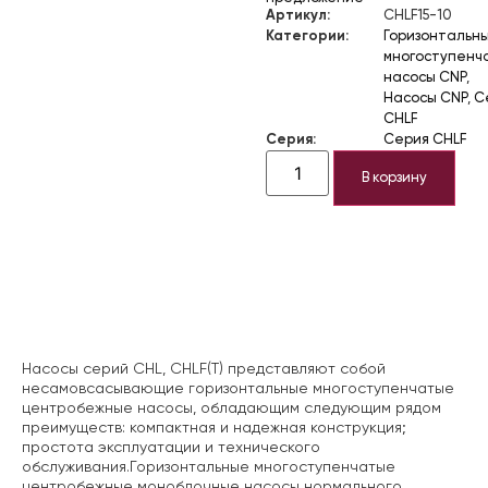
Артикул:
CHLF15-10
Категории:
Горизонтальн
многоступенч
насосы CNP
,
Насосы CNP
,
С
CHLF
Серия:
Серия CHLF
В корзину
Описание
Насосы серий CHL, CHLF(T) представляют
собой
несамовсасывающие горизонтальные многоступенчатые
центробежные насосы, обладающим следующим рядом
преимуществ: компактная и надежная конструкция;
простота эксплуатации и технического
обслуживания.Горизонтальные многоступенчатые
центробежные моноблочные насосы нормального