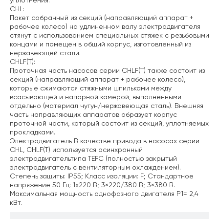
уплотнения.
CHL:
Пакет собранный из секций (направляющий аппарат +
рабочее колесо) на удлиненном валу электродвигателя
стянут с использованием специальных стяжек с резьбовыми
концами и помещен в общий корпус, изготовленный из
нержавеющей стали.
CHLF(T):
Проточная часть насосов серии CHLF(T) также состоит из
секций (направляющий аппарат + рабочее колесо),
которые сжимаются стяжными шпильками между
всасывающей и напорной камерой, выполненными
отдельно (материал чугун/нержавеющая сталь). Внешняя
часть направляющих аппаратов образует корпус
проточной части, который состоит из секций, уплотняемых
прокладками.
Электродвигатель
В качестве привода в насосах серии
CHL, CHLF(T) используется асинхронный
электродвигательтипа TEFC (полностью закрытый
электродвигатель с вентиляторным охлаждением).
Степень защиты: IP55;
Класс изоляции: F;
Стандартное
напряжение 50 Гц: 1х220 В; 3×220/380 В; 3×380 В.
Максимальная мощность однофазного двигателя Р1= 2,4
кВт.