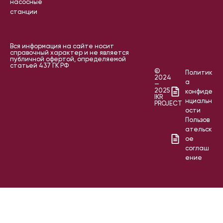
насосные
станции
Вся информация на сайте носит
справочный характер и не является
публичной офертой, определяемой
статьей 437 ГК РФ
©
Политик
2024
а
—
2025
конфиде
IKR
нциальн
PROJECT
ости
Пользов
ательск
ое
соглаш
ение