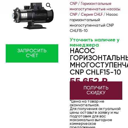
CNP
/
Горизонтальные
многоступенчатые насосы
CNP
/
Серия CHLF
/ Насос
горизонтальный
многоступенчатый CNP
CHLF15-10
Уточнить наличие у
менеджера
НАСОС
ЗАПРОСИТЬ
СЧЁТ
ГОРИЗОНТАЛЬН
МНОГОСТУПЕНЧ
CNP CHLF15-10
55 652
₽
ПОЛУЧИТЬ
СКИДКУ
*Цена на товар не
окончательная.
Для получения актуальной
цены оставьте заявку и мы
подготовим для вас
максимально выгодное
коммерческое
предложение