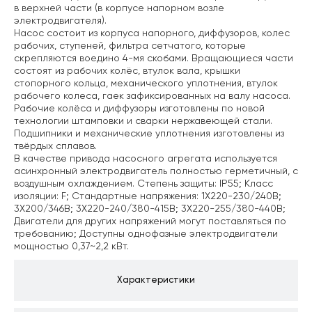
в верхней части (в корпусе напорном возле
электродвигателя).
Насос состоит из корпуса напорного, диффузоров, колес
рабочих, ступеней, фильтра сетчатого, которые
скрепляются воедино 4-мя скобами. Вращающиеся части
состоят из рабочих колёс, втулок вала, крышки
стопорного кольца, механического уплотнения, втулок
рабочего колеса, гаек зафиксированных на валу насоса.
Рабочие колёса и диффузоры изготовлены по новой
технологии штамповки и сварки нержавеющей стали.
Подшипники и механические уплотнения изготовлены из
твёрдых сплавов.
В качестве привода насосного агрегата используется
асинхронный электродвигатель полностью герметичный, с
воздушным охлаждением.
Степень защиты: IP55;
Класс
изоляции: F;
Стандартные напряжения: 1X220-230/240В;
3X200/346В; 3X220-240/380-415В; 3X220-255/380-440В;
Двигатели для других напряжений могут поставляться по
требованию; Доступны однофазные электродвигатели
мощностью 0,37~2,2 кВт.
Характеристики