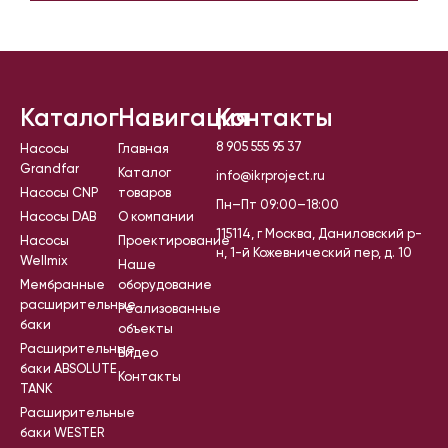
Каталог
Навигация
Контакты
8 905 555 95 37
Насосы
Главная
Grandfar
Каталог
info@ikrproject.ru
Насосы CNP
товаров
Пн–Пт 09:00–18:00
Насосы DAB
О компании
115114, г Москва, Даниловский р-
Насосы
Проектирование
н, 1-й Кожевнический пер, д. 10
Wellmix
Наше
Мембранные
оборудование
расширительные
Реализованные
баки
объекты
Расширительные
Видео
баки ABSOLUTE
Контакты
TANK
Расширительные
баки WESTER