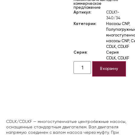
коммерческое
предложение
Артикул:
CDLK1-
340/34
Категории:
Насосы CNP
,
Полупогружны
многоступенч
насосы CNP
,
С
CDLK, CDLKF
Серия:
Серия
CDLK, CDLKF
В корзину
Описание
CDLK/CDLKF — многоступенчатые центробежные насосы,
оснащенные стандартным двигателем. Вал двигателя
напрямую соединен с валом насоса через муфту. При