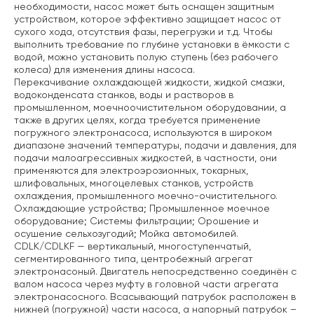
необходимости, насос может
быть оснащен защитным
устройством, которое эффективно защищает насос от
сухого хода,
отсутствия фазы, перегрузки и т.д. Чтобы
выполнить требование по глубине установки в ёмкости с
водой, можно установить полую ступень (без рабочего
колеса) для изменения длины насоса.
Перекачивание охлаждающей жидкости, жидкой смазки,
водоконденсата станков, воды и растворов в
промышленном, моечноочистительном оборудовании, а
также в других целях, когда требуется применение
погружного электронасоса, используются в широком
диапазоне значений температуры, подачи и давления, для
подачи малоагрессивных жидкостей, в частности, они
применяются для электроэрозионных, токарных,
шлифовальных, многоцелевых станков, устройств
охлаждения, промышленного моечно-очистительного.
Охлаждающие устройства;
Промышленное моечное
оборудование;
Системы фильтрации;
Орошение и
осушение сельхозугодий;
Мойка автомобилей.
CDLK/CDLKF — вертикальный, многоступенчатый,
сегментированного типа, центробежный агрегат
электронасоный. Двигатель непосредственно соединён с
валом насоса через муфту в головной части агрегата
электронасосного. Всасывающий патрубок расположен в
нижней (погружной) части насоса, а напорный патрубок –