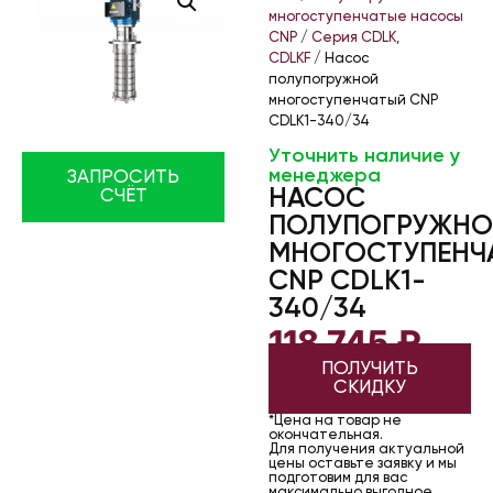
многоступенчатые насосы
CNP
/
Серия CDLK,
CDLKF
/ Насос
полупогружной
многоступенчатый CNP
CDLK1-340/34
Уточнить наличие у
менеджера
ЗАПРОСИТЬ
НАСОС
СЧЁТ
ПОЛУПОГРУЖНО
МНОГОСТУПЕНЧ
CNP CDLK1-
340/34
118 745
₽
ПОЛУЧИТЬ
СКИДКУ
*Цена на товар не
окончательная.
Для получения актуальной
цены оставьте заявку и мы
подготовим для вас
максимально выгодное