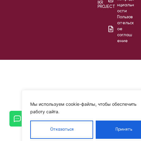
IKR
нциальн
PROJECT
ости
Пользов
ательск
ое
соглаш
ение
Мы используем cookie-файлы, чтобы обеспечить
работу сайта.
Отказаться
Принять