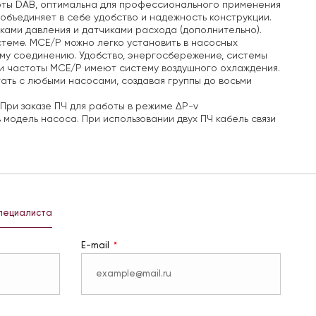
оты DAB, оптимальна для профессионального применения
объединяет в себе удобство и надежность конструкции.
ами давления и датчиками расхода (дополнительно).
теме.
MCE/P можно легко установить в насосных
му соединению.
Удобство, энергосбережение, системы
 частоты MCE/P имеют систему воздушного охлаждения.
ать с любыми насосами, создавая группы до восьми
При заказе ПЧ для работы в режиме ΔP-v
 модель насоса.
При использовании двух ПЧ кабель связи
специалиста
E-mail