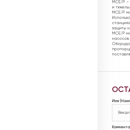
MCE/P –
и тяжелы
MCE/P мо
Использо
станциях
защиты 
MCE/P мо
насосов.
Оборудов
пропорци
поставля
ОСТ
Имя (Наи
Коммента