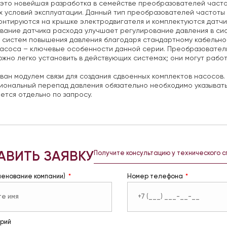
 это новейшая разработка в семействе преобразователей част
х условий эксплуатации. Данный тип преобразователей частоты 
нтируются на крышке электродвигателя и комплектуются датчик
вание датчика расхода улучшает регулирование давления в сис
 систем повышения давления благодаря стандартному кабельно
насоса – ключевые особенности данной серии.
Преобразователи
жно легко установить в действующих системах; они могут работ
ан модулем связи для создания сдвоенных комплектов насосов.
ональный перепад давления обязательно необходимо указывать
ется отдельно по запросу.
АВИТЬ ЗАЯВКУ
Получите консультацию у технического 
менование компании)
Номер телефона
рий