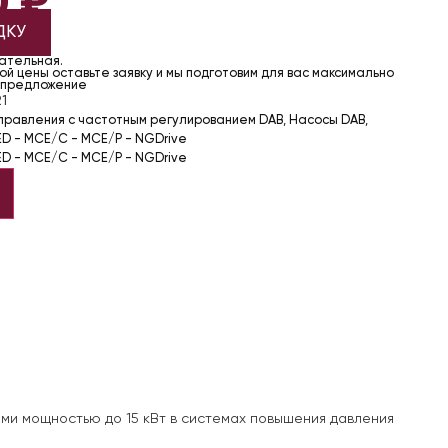
0
₽
ДКУ
чательная.
й цены оставьте заявку и мы подготовим для вас максимально
 предложение
1
управления с частотным регулированием DAB
,
Насосы DAB
,
D - MCE/C - MCE/P - NGDrive
D - MCE/C - MCE/P - NGDrive
и мощностью до 15 кВт в системах повышения давления