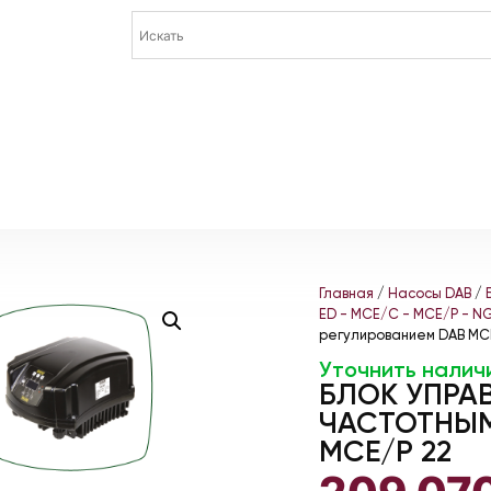
Главная
/
Насосы DAB
/
ED - MCE/C - MCE/P - N
регулированием DAB MC
Уточнить налич
БЛОК УПРА
ЧАСТОТНЫМ
MCE/P 22