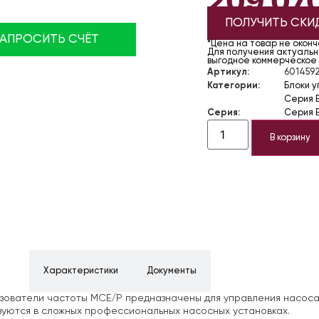
209 07
ПОЛУЧИТЬ СКИ
ЗАПРОСИТЬ СЧЁТ
*Цена на товар не окон
Для получения актуально
выгодное коммерческое
Артикул:
6014592
Категории:
Блоки 
Серия E
Серия:
Серия E
В корзину
ние
Характеристики
Документы
ователи частоты MCE/P предназначены для управления насосам
зуются в сложных профессиональных насосных установках.