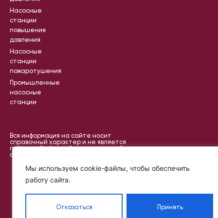
Насосные
станции
повышения
давления
Насосные
станции
пожаротушения
Промышленные
насосные
станции
Вся информация на сайте носит
справочный характер и не является
публичной офертой, определяемой
статьей 437 ГК РФ
©
Политик
2024
Мы используем cookie-файлы, чтобы обеспечить
а
—
работу сайта.
2025
конфиде
IKR
нциальн
PROJECT
ости
Отказаться
Принять
Пользов
ательск