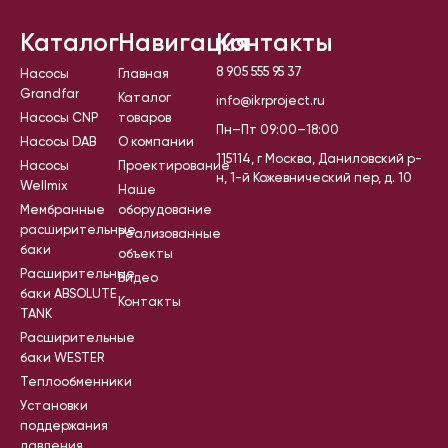
Каталог
Навигация
Контакты
8 905 555 95 37
Насосы
Главная
Grandfar
Каталог
info@ikrproject.ru
Насосы CNP
товаров
Пн–Пт 09:00–18:00
Насосы DAB
О компании
115114, г Москва, Даниловский р-
Насосы
Проектирование
н, 1-й Кожевнический пер, д. 10
Wellmix
Наше
Мембранные
оборудование
расширительные
Реализованные
баки
объекты
Расширительные
Видео
баки ABSOLUTE
Контакты
TANK
Расширительные
баки WESTER
Теплообменники
Установки
поддержания
давления