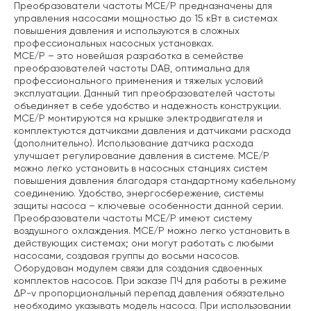
Преобразователи частоты MCE/P предназначены для
управления насосами мощностью до 15 кВт в системах
повышения давления и используются в сложных
профессиональных насосных установках.
MCE/P – это новейшая разработка в семействе
преобразователей частоты DAB, оптимальна для
профессионального применения и тяжелых условий
эксплуатации. Данный тип преобразователей частоты
объединяет в себе удобство и надежность конструкции.
MCE/P монтируются на крышке электродвигателя и
комплектуются датчиками давления и датчиками расхода
(дополнительно). Использование датчика расхода
улучшает регулирование давления в системе.
MCE/P
можно легко установить в насосных станциях систем
повышения давления благодаря стандартному кабельному
соединению.
Удобство, энергосбережение, системы
защиты насоса – ключевые особенности данной серии.
Преобразователи частоты MCE/P имеют систему
воздушного охлаждения. MCE/P можно легко установить в
действующих системах; они могут работать с любыми
насосами, создавая группы до восьми насосов.
Оборудован модулем связи для создания сдвоенных
комплектов насосов.
При заказе ПЧ для работы в режиме
ΔP-v пропорциональный перепад давления обязательно
необходимо указывать модель насоса.
При использовании