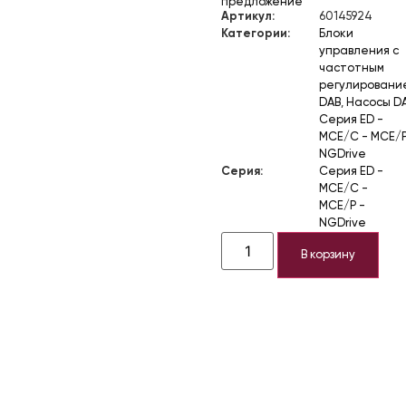
предложение
Артикул:
60145924
Категории:
Блоки
управления с
частотным
регулировани
DAB
,
Насосы D
Серия ED -
MCE/C - MCE/P
NGDrive
Серия:
Серия ED -
MCE/C -
MCE/P -
NGDrive
В корзину
Описание