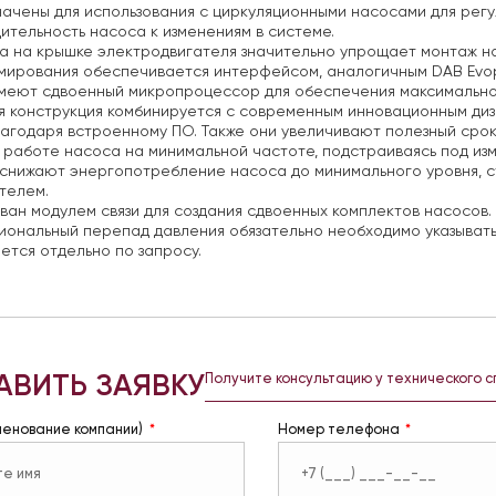
ачены для использования с циркуляционными насосами для рег
ительность насоса к изменениям в системе.
а на крышке электродвигателя значительно упрощает монтаж 
ирования обеспечивается интерфейсом, аналогичным DAB Evop
меют сдвоенный микропроцессор для обеспечения максимальной
 конструкция комбинируется с современным инновационным диз
агодаря встроенному ПО. Также они увеличивают полезный сро
 работе насоса на минимальной частоте, подстраиваясь под изм
снижают энергопотребление насоса до минимального уровня, с
телем.
ан модулем связи для создания сдвоенных комплектов насосов.
ональный перепад давления обязательно необходимо указывать
ется отдельно по запросу.
АВИТЬ ЗАЯВКУ
Получите консультацию у технического 
менование компании)
Номер телефона