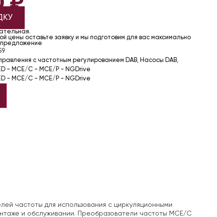
0
₽
ДКУ
чательная.
й цены оставьте заявку и мы подготовим для вас максимально
 предложение
59
управления с частотным регулированием DAB
,
Насосы DAB
,
D - MCE/C - MCE/P - NGDrive
D - MCE/C - MCE/P - NGDrive
лей частоты для использования с циркуляционными
нтаже и обслуживании.
Преобразователи частоты MCE/C