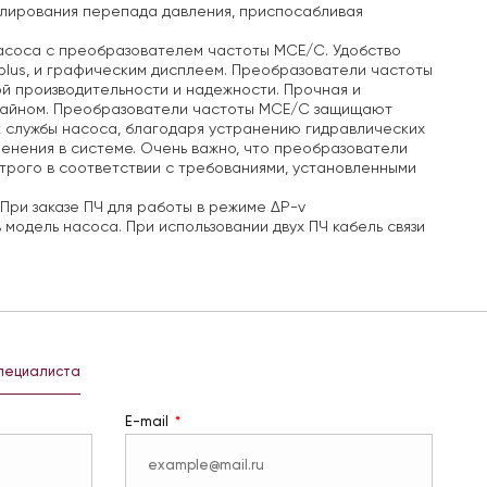
улирования перепада давления, приспосабливая
насоса с преобразователем частоты MCE/C.
Удобство
lus, и графическим дисплеем.
Преобразователи частоты
 производительности и надежности. Прочная и
айном.
Преобразователи частоты MCE/C защищают
к службы насоса, благодаря устранению гидравлических
енения в системе.
Очень важно, что преобразователи
трого в соответствии с требованиями, установленными
При заказе ПЧ для работы в режиме ΔP-v
 модель насоса.
При использовании двух ПЧ кабель связи
специалиста
E-mail