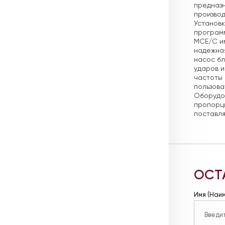
предназн
производ
Установк
программ
MCE/C и
надежная
насос бл
ударов и
частоты 
пользова
Оборудов
пропорци
поставля
ОСТ
Имя (Наи