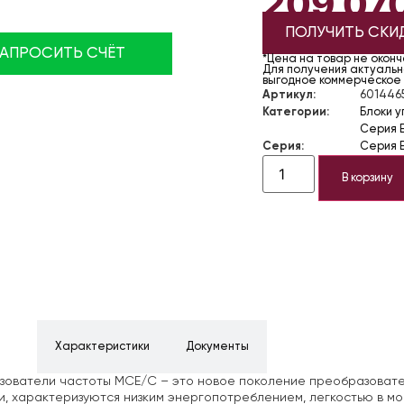
209 07
ПОЛУЧИТЬ СКИ
ЗАПРОСИТЬ СЧЁТ
*Цена на товар не окон
Для получения актуально
выгодное коммерческое
Артикул:
601446
Категории:
Блоки 
Серия E
Серия:
Серия E
В корзину
ние
Характеристики
Документы
ователи частоты MCE/C – это новое поколение преобразовате
, характеризуются низким энергопотреблением, легкостью в мо