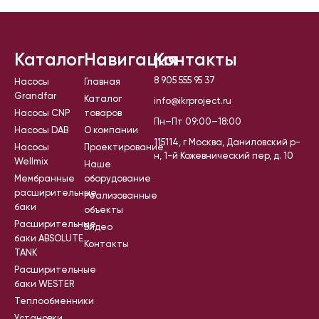
Каталог
Навигация
Контакты
8 905 555 95 37
Насосы
Главная
Grandfar
Каталог
info@ikrproject.ru
Насосы CNP
товаров
Пн–Пт 09:00–18:00
Насосы DAB
О компании
115114, г Москва, Даниловский р-
Насосы
Проектирование
н, 1-й Кожевнический пер, д. 10
Wellmix
Наше
Мембранные
оборудование
расширительные
Реализованные
баки
объекты
Расширительные
Видео
баки ABSOLUTE
Контакты
TANK
Расширительные
баки WESTER
Теплообменники
Установки