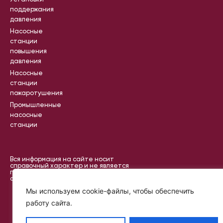
поддержания
давления
Насосные
станции
повышения
давления
Насосные
станции
пожаротушения
Промышленные
насосные
станции
Вся информация на сайте носит
справочный характер и не является
публичной офертой, определяемой
статьей 437 ГК РФ
©
Политик
Мы используем cookie-файлы, чтобы обеспечить
2024
а
—
работу сайта.
2025
конфиде
IKR
нциальн
PROJECT