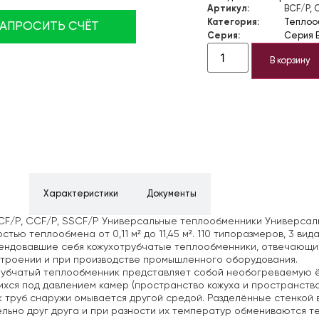
Артикул:
BCF/P, 
Категория:
Теплоо
ЗАПРОСИТЬ СЧЁТ
Серия:
Серия B
В корзину
ние
Характеристики
Документы
F/P, CCF/P, SSCF/P
Универсальные теплообменники
Универсаль
стью теплообмена от 0,11 м² до 11,45 м². 110 типоразмеров, 3 в
ендовавшие себя кожухотрубчатые теплообменники, отвечающие
троении и при производстве промышленного оборудования.
рубчатый теплообменник представляет собой необогреваемую ё
хся под давлением камер (пространство кожуха и
пространство 
к труб снаружи
омывается другой средой. Разделённые стенкой 
льно друг друга и при разности их температур обмениваются т