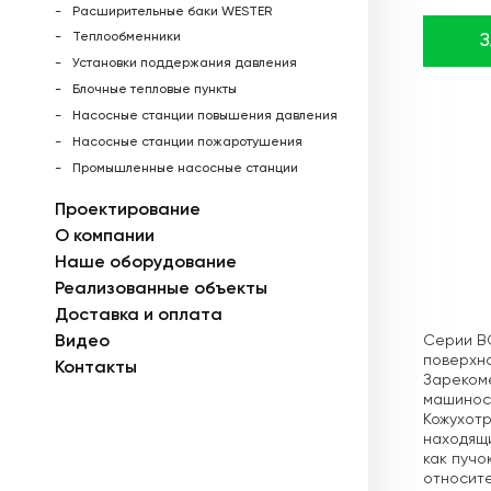
Расширительные баки WESTER
Теплообменники
Установки поддержания давления
Блочные тепловые пункты
Насосные станции повышения давления
Насосные станции пожаротушения
Промышленные насосные станции
Проектирование
О компании
Наше оборудование
Реализованные объекты
Описа
Доставка и оплата
Серии BC
Видео
поверхно
Контакты
Зареком
машинос
Кожухот
находящи
как пучо
относите