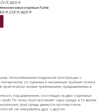
CCF/P, SSCF/P
бменники кожухотрубные Funke
CF/P, CCF/P, SSCF/P
ные теплообменники модульной конструкции с
ида материалов, со съемным и несъемным трубным пучком.
 практически любым требованиям, предъявляемых в
мкость под давлением,
состоящую из двух отдельных
труб). По пучку труб протекает одна среда, в то время,
внутренних труб среды движутся
противотоком
еплотой,
не смешиваясь друг с другом.