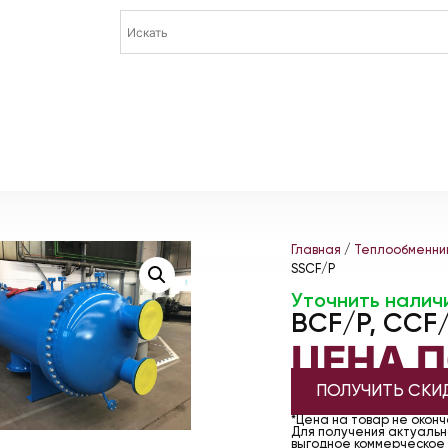
Главная
/
Теплообменни
SSCF/P
Уточнить налич
BCF/P, CCF/
ЦЕНА 
ПОЛУЧИТЬ СКИ
*Цена на товар не окон
Для получения актуально
выгодное коммерческое