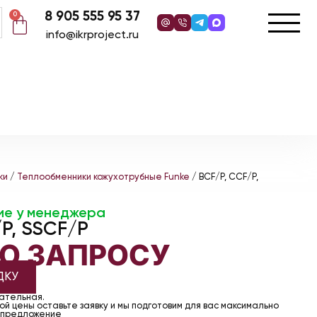
8 905 555 95 37
0
info@ikrproject.ru
ки
/
Теплообменники кожухотрубные Funke
/ BCF/P, CCF/P,
ие у менеджера
P, SSCF/P
ПО ЗАПРОСУ
ДКУ
чательная.
й цены оставьте заявку и мы подготовим для вас максимально
 предложение