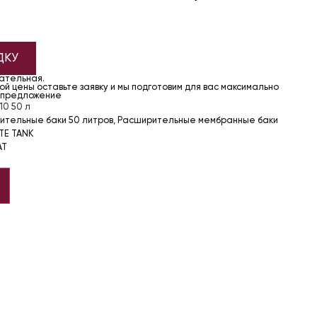
ДКУ
чательная.
й цены оставьте заявку и мы подготовим для вас максимально
 предложение
10 50 л
ительные баки 50 литров
,
Расширительные мембранные баки
TE TANK
AT