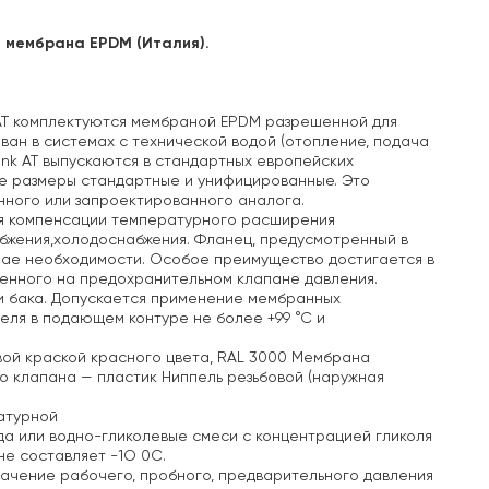
я мембрана EPDM (Италия).
AT комплектуются мембраной EPDM разрешенной для
ван в системах с технической водой (отопление, подача
nk AT выпускаются в стандартных европейских
е размеры стандартные и унифицированные. Это
енного или запроектированного аналога.
я компенсации
температурного расширения
бжения,холодоснабжения.
Фланец, предусмотренный в
чае необходимости.
Особое преимущество достигается в
ленного на предохранительном клапане давления.
 бака.
Допускается применение мембранных
еля в подающем контуре не более +99 °С и
вой краской красного цвета, RAL 3000
Мембрана
о клапана — пластик
Ниппель резьбовой (наружная
атурной
ода или водно-гликолевые смеси с концентрацией гликоля
е составляет -1О 0С.
 Значение рабочего, пробного, предварительного давления