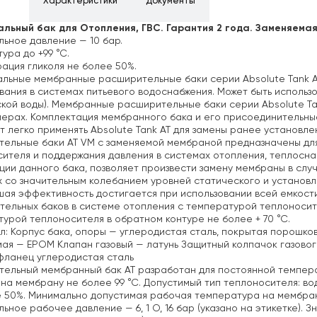
ние
Характеристики
Документы
альный бак для Отопления, ГВС. Гарантия 2 года. Заменяема
ьное давление — 10 бар.
ура до +99 °С.
ация гликоля не более 50%.
альные мембранные расширительные баки серии Absolute Tank 
вания в системах питьевого водоснабжения.
Может быть использо
кой воды).
Мембранные расширительные баки серии Absolute Ta
ерах. Комплектация мембранного бака и его присоединительны
т легко применять Absolute Tank AT для замены ранее установл
тельные баки АТ VM с заменяемой мембраной предназначены дл
ителя и поддержания давления в системах
отопления, теплосна
ции данного бака, позволяет произвести замену
мембраны в слу
 со значительным колебанием уровней
статического и установ
шая
эффективность достигается при использовании всей емкости
ельных баков в системе отопления
с температурой теплоносит
турой
теплоносителя в обратном контуре не более + 70 °С.
: Корпус бака, опоры — углеродистая сталь, покрытая порошко
мая — ЕРОМ
Клапан газовый — латунь
Защитный колпачок газовог
фланец углеродистая сталь
тельный мембранный бак АТ разработан для постоянной темпер
 на мембрану не более 99 °С. Допустимый тип теплоносителя: в
 50%. Минимально допустимая рабочая температура на мембран
ьное рабочее давление — 6, 1 О, 16 бар (указано на этикетке).