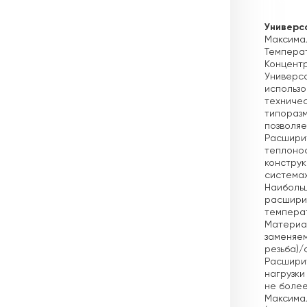
Описа
Универс
Максимал
Температ
Концентр
Универс
использо
техничес
типоразм
позволяе
Расшири
теплонос
конструк
системах
Наиболь
расширит
темпера
Материал
заменяе
резьба)/
Расшири
нагрузки
не более
Максимал