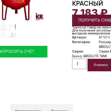
КРАСНЫЙ
7 183
₽
ПОЛУЧИТЬ СКИ
*Цена на товар не окон
Для получения актуально
выгодное коммерческое
Артикул:
AT 50 V 
Категории:
Расшир
ABSOLU
ЗАПРОСИТЬ СЧЁТ
Серия:
Серия 
Бренд:
ABSOLUTE TANK
В корзину