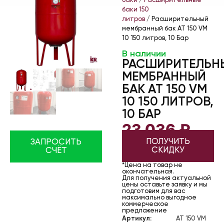
баки
/
Расширительные
баки 150
литров
/ Расширительный
мембранный бак AT 150 VМ
10 150 литров, 10 Бар
В наличии
РАСШИРИТЕЛЬН
МЕМБРАННЫЙ
БАК AT 150 VМ
10 150 ЛИТРОВ,
10 БАР
23 036
₽
ПОЛУЧИТЬ
ЗАПРОСИТЬ
СКИДКУ
СЧЁТ
*Цена на товар не
окончательная.
Для получения актуальной
цены оставьте заявку и мы
подготовим для вас
максимально выгодное
коммерческое
предложение
Артикул:
AT 150 VМ