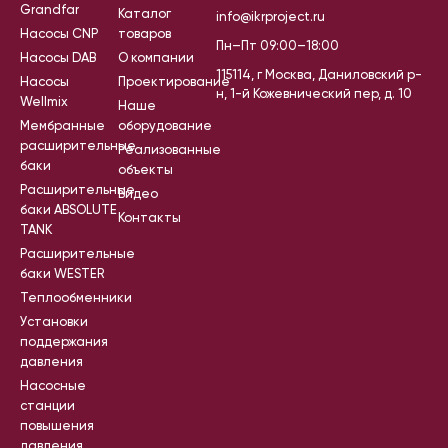
Grandfar
Каталог
info@ikrproject.ru
Насосы CNP
товаров
Пн–Пт 09:00–18:00
Насосы DAB
О компании
115114, г Москва, Даниловский р-
Насосы
Проектирование
н, 1-й Кожевнический пер, д. 10
Wellmix
Наше
Мембранные
оборудование
расширительные
Реализованные
баки
объекты
Расширительные
Видео
баки ABSOLUTE
Контакты
TANK
Расширительные
баки WESTER
Теплообменники
Установки
поддержания
давления
Насосные
станции
повышения
давления