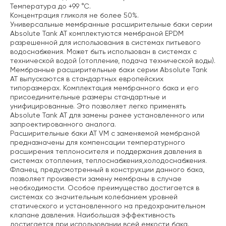
Температура до +99 °С.
Концентрация гликоля не более 50%.
Универсальные мембранные расширительные баки серии
Absolute Tank AT комплектуются мембраной EPDM
разрешенной для использования в системах питьевого
водоснабжения.
Может быть использован в системах с
технической водой (отопление, подача технической воды).
Мембранные расширительные баки серии Absolute Tank
AT выпускаются в стандартных европейских
типоразмерах. Комплектация мембранного бака и его
присоединительные размеры стандартные и
унифицированные. Это позволяет легко применять
Absolute Tank AT для замены ранее установленного или
запроектированного аналога.
Расширительные баки АТ VM с заменяемой мембраной
предназначены для компенсации
температурного
расширения теплоносителя и поддержания давления в
системах
отопления, теплоснабжения,холодоснабжения.
Фланец, предусмотренный в конструкции данного бака,
позволяет произвести замену
мембраны в случае
необходимости.
Особое преимущество достигается в
системах со значительным колебанием уровней
статического и установленного на предохранительном
клапане давления. Наибольшая
эффективность
достигается при использовании всей емкости бака.