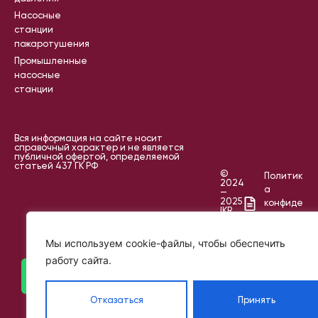
Насосные
станции
пожаротушения
Промышленные
насосные
станции
Вся информация на сайте носит
справочный характер и не является
публичной офертой, определяемой
статьей 437 ГК РФ
©
Политик
2024
а
—
2025
конфиде
IKR
нциальн
PROJECT
ости
Мы используем cookie-файлы, чтобы обеспечить
Пользов
ательск
работу сайта.
ое
соглаш
ение
Отказаться
Принять