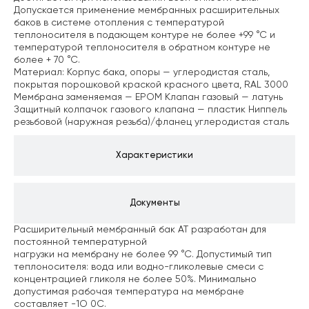
Допускается применение мембранных расширительных
баков в системе отопления
с температурой
теплоносителя в подающем контуре не более +99 °С и
температурой
теплоносителя в обратном контуре не
более + 70 °С.
Материал: Корпус бака, опоры — углеродистая сталь,
покрытая порошковой краской красного цвета, RAL 3000
Мембрана заменяемая — ЕРОМ
Клапан газовый — латунь
Защитный колпачок газового клапана — пластик
Ниппель
резьбовой (наружная резьба)/фланец углеродистая сталь
Характеристики
Документы
Расширительный мембранный бак АТ разработан для
постоянной температурной
нагрузки на мембрану не более 99 °С. Допустимый тип
теплоносителя: вода или водно-гликолевые смеси с
концентрацией гликоля не более 50%. Минимально
допустимая рабочая температура на мембране
составляет -1О 0С.