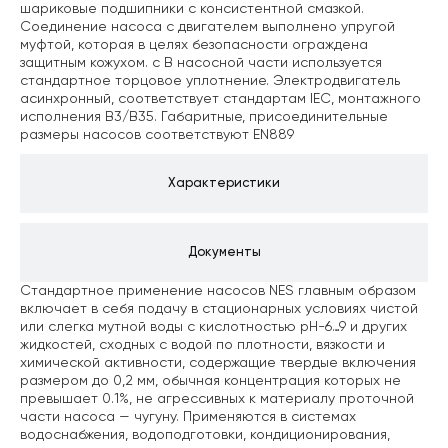
шариковые подшипники с консистентной смазкой.
Соединение насоса с двигателем выполнено упругой
муфтой, которая в целях безопасности ограждена
защитным кожухом. c В насосной части используется
стандартное торцовое уплотнение.
Электродвигатель
асинхронный, соответствует стандартам IEC, монтажного
исполнения B3/В35.
Габаритные, присоединительные
размеры насосов соответствуют EN889
Характеристики
Документы
Стандартное применение насосов NES главным образом
включает в себя подачу в стационарных условиях чистой
или слегка мутной воды с кислотностью pH-6…9 и других
жидкостей, сходных с водой по плотности, вязкости и
химической активности, содержащие твердые включения
размером до 0,2 мм, обычная концентрация которых не
превышает 0.1%, не агрессивных к материалу проточной
части насоса — чугуну. Применяются в системах
водоснабжения, водоподготовки, кондиционирования,