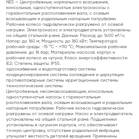
NES — Центробежные, нормального всасывания,
консольные, одноступенчатые электронасосы с
горизонтальным расположением вала, с осевым
всасывающим и радиальным напорным патрубками.
Рабочее колесо гидравлически разгружено от осевой
нагрузки. Электронасос и электродвигатель установлены
на общей стальной раме. Данные: Расход: до 1400 м³/ч;
Напор: до 160 м;
Мощность: до 160 кВт;
Температура
рабочей среды: -15 °С ~ +110 °С;
Максимальное рабочее
давление: до 16 бар;
Материалы насосов: корпус и
рабочее колесо из чугуна;
Класс энергоэффективности:
IE2;
Степень защиты: IP55.
одоснабжение и водоподготовка
системы
кондиционирования
системы охлаждения и циркуляции
противопожарные системы
ирригационные системы
технологические системы
Центробежные, несамовсасывающие, консольные,
одноступенчатые насосы с горизонтальным
расположением вала, осевым всасывающим и радиальным
напорным патрубками. Рабочие колеса гидравлически
разгружены от осевой нагрузки. Насос и электродвигатель
установлены на общей стальной раме.
Подшипники
установлены в чугунном корпусе, что обеспечивает
точную центровку, отсутствие радиальной вибрации,
улучшает жесткость деталей вращения.
Применены