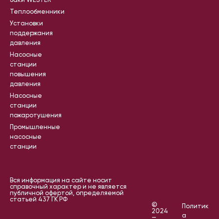
баки WESTER
Теплообменники
Установки
поддержания
давления
Насосные
станции
повышения
давления
Насосные
станции
пожаротушения
Промышленные
насосные
станции
Вся информация на сайте носит
справочный характер и не является
публичной офертой, определяемой
статьей 437 ГК РФ
©
Политик
2024
а
—