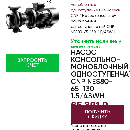
моноблочные
одноступенчатые насосы
CNP
/ Насос консольно-
моноблочный
одноступенчатый CNP
NES80-65-130-1.5/4SWH
Уточнить наличие у
менеджера
НАСОС
КОНСОЛЬНО-
ЗАПРОСИТЬ
СЧЁТ
МОНОБЛОЧНЫЙ
ОДНОСТУПЕНЧА
CNP NES80-
65-130-
1.5/4SWH
65 391
₽
ПОЛУЧИТЬ
СКИДКУ
*Цена на товар не
окончательная.