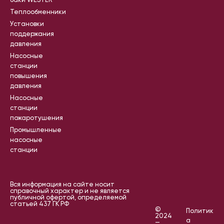
баки WESTER
Теплообменники
Установки
поддержания
давления
Насосные
станции
повышения
давления
Насосные
станции
пожаротушения
Промышленные
насосные
станции
Вся информация на сайте носит
справочный характер и не является
публичной офертой, определяемой
статьей 437 ГК РФ
©
Политик
2024
а
—