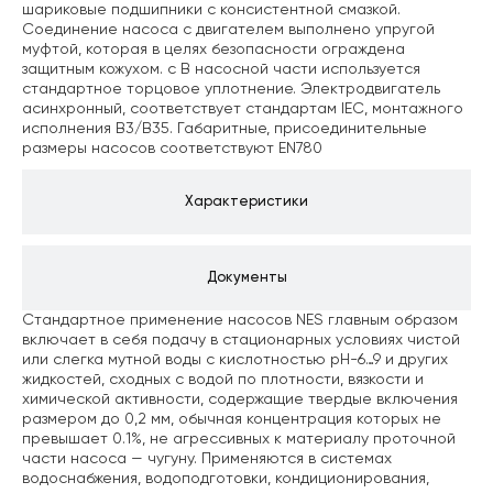
шариковые подшипники с консистентной смазкой.
Соединение насоса с двигателем выполнено упругой
муфтой, которая в целях безопасности ограждена
защитным кожухом. c В насосной части используется
стандартное торцовое уплотнение.
Электродвигатель
асинхронный, соответствует стандартам IEC, монтажного
исполнения B3/В35.
Габаритные, присоединительные
размеры насосов соответствуют EN780
Характеристики
Документы
Стандартное применение насосов NES главным образом
включает в себя подачу в стационарных условиях чистой
или слегка мутной воды с кислотностью pH-6…9 и других
жидкостей, сходных с водой по плотности, вязкости и
химической активности, содержащие твердые включения
размером до 0,2 мм, обычная концентрация которых не
превышает 0.1%, не агрессивных к материалу проточной
части насоса — чугуну. Применяются в системах
водоснабжения, водоподготовки, кондиционирования,