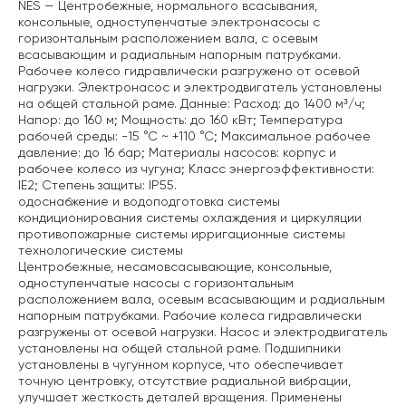
NES — Центробежные, нормального всасывания,
консольные, одноступенчатые электронасосы с
горизонтальным расположением вала, с осевым
всасывающим и радиальным напорным патрубками.
Рабочее колесо гидравлически разгружено от осевой
нагрузки. Электронасос и электродвигатель установлены
на общей стальной раме. Данные: Расход: до 1400 м³/ч;
Напор: до 160 м;
Мощность: до 160 кВт;
Температура
рабочей среды: -15 °С ~ +110 °С;
Максимальное рабочее
давление: до 16 бар;
Материалы насосов: корпус и
рабочее колесо из чугуна;
Класс энергоэффективности:
IE2;
Степень защиты: IP55.
одоснабжение и водоподготовка
системы
кондиционирования
системы охлаждения и циркуляции
противопожарные системы
ирригационные системы
технологические системы
Центробежные, несамовсасывающие, консольные,
одноступенчатые насосы с горизонтальным
расположением вала, осевым всасывающим и радиальным
напорным патрубками. Рабочие колеса гидравлически
разгружены от осевой нагрузки. Насос и электродвигатель
установлены на общей стальной раме.
Подшипники
установлены в чугунном корпусе, что обеспечивает
точную центровку, отсутствие радиальной вибрации,
улучшает жесткость деталей вращения.
Применены