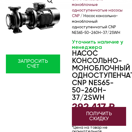
моноблочные
одноступенчатые насосы
CNP
/ Насос консольно-
моноблочный
одноступенчатый CNP
NES65-50-260H-37/2SWH
Уточнить наличие у
менеджера
НАСОС
КОНСОЛЬНО-
ЗАПРОСИТЬ
СЧЁТ
МОНОБЛОЧНЫЙ
ОДНОСТУПЕНЧА
CNP NES65-
50-260H-
37/2SWH
292 417
₽
ПОЛУЧИТЬ
СКИДКУ
*Цена на товар не
окончательная.