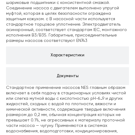
шариковые подшипники с консистентной смазкой.
Соединение насоса с двигателем выполнено упругой
муфтой, которая в целях безопасности ограждена
защитным кожухом. c В насосной части используется
стандартное торцовое уплотнение.
Электродвигатель
асинхронный, соответствует стандартам IEC, монтажного
исполнения B3/В35.
Габаритные, присоединительные
размеры насосов соответствуют EN743
Характеристики
Документы
Стандартное применение насосов NES главным образом
включает в себя подачу в стационарных условиях чистой
или слегка мутной воды с кислотностью pH-6…9 и других
жидкостей, сходных с водой по плотности, вязкости и
химической активности, содержащие твердые включения
размером до 0,2 мм, обычная концентрация которых не
превышает 0.1%, не агрессивных к материалу проточной
части насоса — чугуну. Применяются в системах
водоснабжения, водоподготовки, кондиционирования,