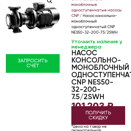
моноблочные
одноступенчатые насосы
CNP
/ Насос консольно-
моноблочный
одноступенчатый CNP
NES50-32-200-7.5/2SWH
Уточнить наличие у
менеджера
НАСОС
КОНСОЛЬНО-
ЗАПРОСИТЬ
СЧЁТ
МОНОБЛОЧНЫЙ
ОДНОСТУПЕНЧА
CNP NES50-
32-200-
7.5/2SWH
101 203
₽
ПОЛУЧИТЬ
СКИДКУ
*Цена на товар не
окончательная.