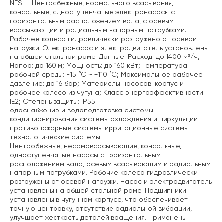
NES — Центробежные, нормального всасывания,
консольные, одноступенчатые электронасосы с
горизонтальным расположением вала, с осевым
всасывающим и радиальным напорным патрубками.
Рабочее колесо гидравлически разгружено от осевой
нагрузки. Электронасос и электродвигатель установлены
на общей стальной раме. Данные: Расход: до 1400 м³/ч;
Напор: до 160 м;
Мощность: до 160 кВт;
Температура
рабочей среды: -15 °С ~ +110 °С;
Максимальное рабочее
давление: до 16 бар;
Материалы насосов: корпус и
рабочее колесо из чугуна;
Класс энергоэффективности:
IE2;
Степень защиты: IP55.
одоснабжение и водоподготовка
системы
кондиционирования
системы охлаждения и циркуляции
противопожарные системы
ирригационные системы
технологические системы
Центробежные, несамовсасывающие, консольные,
одноступенчатые насосы с горизонтальным
расположением вала, осевым всасывающим и радиальным
напорным патрубками. Рабочие колеса гидравлически
разгружены от осевой нагрузки. Насос и электродвигатель
установлены на общей стальной раме.
Подшипники
установлены в чугунном корпусе, что обеспечивает
точную центровку, отсутствие радиальной вибрации,
улучшает жесткость деталей вращения.
Применены