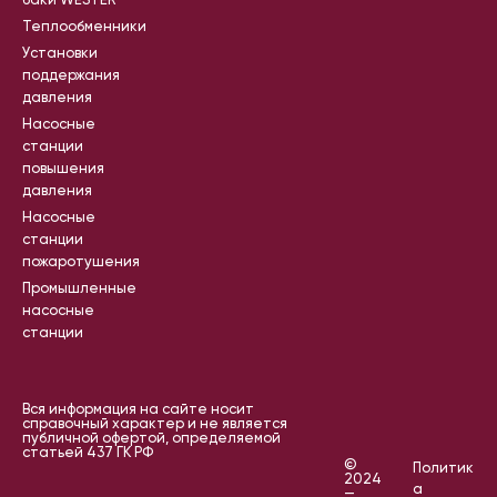
баки WESTER
Теплообменники
Установки
поддержания
давления
Насосные
станции
повышения
давления
Насосные
станции
пожаротушения
Промышленные
насосные
станции
Вся информация на сайте носит
справочный характер и не является
публичной офертой, определяемой
статьей 437 ГК РФ
©
Политик
2024
а
—