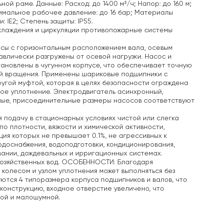
ой раме. Данные: Расход: до 1400 м³/ч;
Напор: до 160 м;
мальное рабочее давление: до 16 бар;
Материалы
 IE2;
Степень защиты: IP55.
лаждения и циркуляции
противопожарные системы
сы с горизонтальным расположением вала, осевым
влически разгружены от осевой нагрузки. Насос и
ановлены в чугунном корпусе, что обеспечивает точную
й вращения.
Применены шариковые подшипники с
угой муфтой, которая в целях безопасности ограждена
ое уплотнение.
Электродвигатель асинхронный,
ые, присоединительные размеры насосов соответствуют
 подачу в стационарных условиях чистой или слегка
по плотности, вязкости и химической активности,
ия которых не превышает 0.1%, не агрессивных к
одоснабжения, водоподготовки, кондиционирования,
вании, дождевальных и ирригационных системах.
хозяйственных вод. ОСОБЕННОСТИ: Благодаря
колесом и узлом уплотнения может выполняться без
уются 4 типоразмера корпуса подшипников и валов, что
конструкцию, входное отверстие увеличено, что
ной и малошумной.