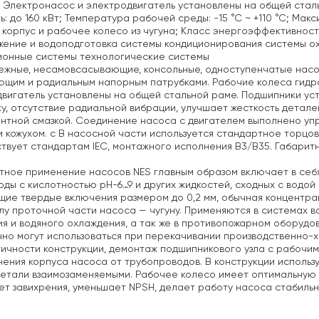
. Электронасос и электродвигатель установлены на общей стальн
: до 160 кВт;
Температура рабочей среды: -15 °С ~ +110 °С;
Макси
 корпус и рабочее колесо из чугуна;
Класс энергоэффективности:
жение и водоподготовка
системы кондиционирования
системы ох
ионные системы
технологические системы
ежные, несамовсасывающие, консольные, одноступенчатые насо
щим и радиальным напорным патрубками. Рабочие колеса гидра
вигатель установлены на общей стальной раме.
Подшипники уст
у, отсутствие радиальной вибрации, улучшает жесткость детале
нтной смазкой.
Соединение насоса с двигателем выполнено упр
 кожухом. c В насосной части используется стандартное торцов
твует стандартам IEC, монтажного исполнения B3/В35.
Габаритн
ное применение насосов NES главным образом включает в себя
оды с кислотностью pH-6…9 и других жидкостей, сходных с водой 
ие твердые включения размером до 0,2 мм, обычная концентрац
у проточной части насоса — чугуну. Применяются в системах в
я и водяного охлаждения, а так же в противопожарном оборудо
но могут использоваться при перекачивании производственно-
ичности конструкции, демонтаж подшипникового узла с рабочим 
ения корпуса насоса от трубопроводов. В конструкции использ
етали взаимозаменяемыми. Рабочее колесо имеет оптимальную 
т завихрения, уменьшает NPSH, делает работу насоса стабиль