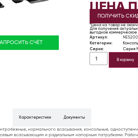
ЦЕНА 
ПОЛУЧИТЬ СКИ
*Цена на товар не окон
Для получения актуально
выгодное коммерческое
Артикул:
NES200
ЗАПРОСИТЬ СЧЁТ
Категории:
Консол
Серия:
Серия 
В корзину
ние
Характеристики
Документы
нтробежные, нормального всасывания, консольные, одноступен
осевым всасывающим и радиальным напорным патрубками. Рабоч