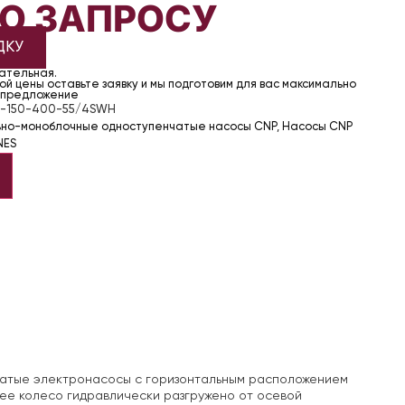
ПО ЗАПРОСУ
ДКУ
чательная.
й цены оставьте заявку и мы подготовим для вас максимально
 предложение
-150-400-55/4SWH
ьно-моноблочные одноступенчатые насосы CNP
,
Насосы CNP
NES
чатые электронасосы с горизонтальным расположением
ее колесо гидравлически разгружено от осевой