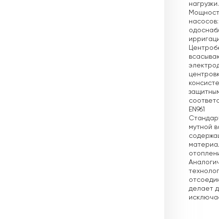
нагрузки
Мощность
насосов:
одоснаб
ирригац
Центроб
всасываю
электрод
центровк
консисте
защитным
соответс
EN961
Стандарт
мутной в
содержащ
материал
отоплени
Аналогич
технолог
отсоедин
делает д
исключае