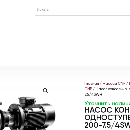
Главная
/
Насосы CNP
/
CNP
/ Насос консольно-
7.5/4SWH
Уточнить налич
НАСОС КО
ОДНОСТУПЕ
200-7.5/4S