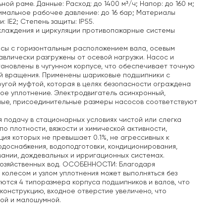
ой раме. Данные: Расход: до 1400 м³/ч;
Напор: до 160 м;
мальное рабочее давление: до 16 бар;
Материалы
 IE2;
Степень защиты: IP55.
лаждения и циркуляции
противопожарные системы
сы с горизонтальным расположением вала, осевым
влически разгружены от осевой нагрузки. Насос и
ановлены в чугунном корпусе, что обеспечивает точную
й вращения.
Применены шариковые подшипники с
угой муфтой, которая в целях безопасности ограждена
ое уплотнение.
Электродвигатель асинхронный,
ые, присоединительные размеры насосов соответствуют
 подачу в стационарных условиях чистой или слегка
по плотности, вязкости и химической активности,
ия которых не превышает 0.1%, не агрессивных к
одоснабжения, водоподготовки, кондиционирования,
вании, дождевальных и ирригационных системах.
хозяйственных вод. ОСОБЕННОСТИ: Благодаря
колесом и узлом уплотнения может выполняться без
уются 4 типоразмера корпуса подшипников и валов, что
конструкцию, входное отверстие увеличено, что
ной и малошумной.