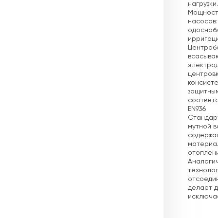
нагрузки
Мощность
насосов:
одоснаб
ирригац
Центроб
всасываю
электрод
центровк
консисте
защитным
соответс
EN936
Стандарт
мутной в
содержащ
материал
отоплени
Аналогич
технолог
отсоедин
делает д
исключае