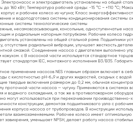
. Электронасос и электродвигатель установлены на общей стальн
: до 160 кВт;
Температура рабочей среды: -15 °С ~ +110 °С;
Макси
 корпус и рабочее колесо из чугуна;
Класс энергоэффективности:
жение и водоподготовка
системы кондиционирования
системы ох
ионные системы
технологические системы
ежные, несамовсасывающие, консольные, одноступенчатые насо
щим и радиальным напорным патрубками. Рабочие колеса гидра
вигатель установлены на общей стальной раме.
Подшипники уст
у, отсутствие радиальной вибрации, улучшает жесткость детале
нтной смазкой.
Соединение насоса с двигателем выполнено упр
 кожухом. c В насосной части используется стандартное торцов
твует стандартам IEC, монтажного исполнения B3/В35.
Габаритн
ное применение насосов NES главным образом включает в себя
оды с кислотностью pH-6…9 и других жидкостей, сходных с водой 
ие твердые включения размером до 0,2 мм, обычная концентрац
у проточной части насоса — чугуну. Применяются в системах в
я и водяного охлаждения, а так же в противопожарном оборудо
но могут использоваться при перекачивании производственно-
ичности конструкции, демонтаж подшипникового узла с рабочим 
ения корпуса насоса от трубопроводов. В конструкции использ
етали взаимозаменяемыми. Рабочее колесо имеет оптимальную 
т завихрения, уменьшает NPSH, делает работу насоса стабиль