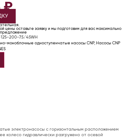
3
₽
ДКУ
чательная.
й цены оставьте заявку и мы подготовим для вас максимально
 предложение
-125-200-7.5/4SWH
ьно-моноблочные одноступенчатые насосы CNP
,
Насосы CNP
NES
чатые электронасосы с горизонтальным расположением
ее колесо гидравлически разгружено от осевой