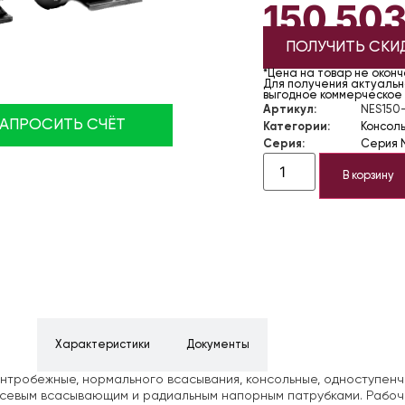
150 50
ПОЛУЧИТЬ СКИ
*Цена на товар не окон
Для получения актуально
выгодное коммерческое
Артикул:
NES150
ЗАПРОСИТЬ СЧЁТ
Категории:
Консол
Серия:
Серия 
В корзину
ние
Характеристики
Документы
нтробежные, нормального всасывания, консольные, одноступен
осевым всасывающим и радиальным напорным патрубками. Рабоч