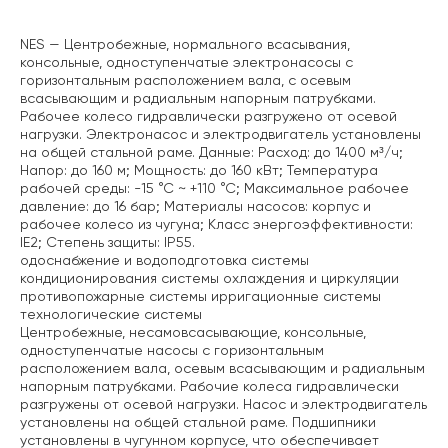
NES — Центробежные, нормального всасывания,
консольные, одноступенчатые электронасосы с
горизонтальным расположением вала, с осевым
всасывающим и радиальным напорным патрубками.
Рабочее колесо гидравлически разгружено от осевой
нагрузки. Электронасос и электродвигатель установлены
на общей стальной раме. Данные: Расход: до 1400 м³/ч;
Напор: до 160 м;
Мощность: до 160 кВт;
Температура
рабочей среды: -15 °С ~ +110 °С;
Максимальное рабочее
давление: до 16 бар;
Материалы насосов: корпус и
рабочее колесо из чугуна;
Класс энергоэффективности:
IE2;
Степень защиты: IP55.
одоснабжение и водоподготовка
системы
кондиционирования
системы охлаждения и циркуляции
противопожарные системы
ирригационные системы
технологические системы
Центробежные, несамовсасывающие, консольные,
одноступенчатые насосы с горизонтальным
расположением вала, осевым всасывающим и радиальным
напорным патрубками. Рабочие колеса гидравлически
разгружены от осевой нагрузки. Насос и электродвигатель
установлены на общей стальной раме.
Подшипники
установлены в чугунном корпусе, что обеспечивает