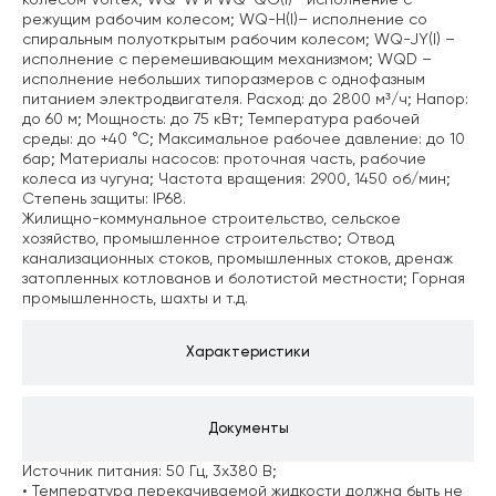
колесом Vortex;
WQ-W и WQ-QG(I)– исполнение с
режущим рабочим колесом;
WQ-H(I)– исполнение со
спиральным полуоткрытым рабочим колесом;
WQ-JY(I) –
исполнение с перемешивающим механизмом;
WQD –
исполнение небольших типоразмеров с однофазным
питанием электродвигателя. Расход: до 2800 м³/ч;
Напор:
до 60 м;
Мощность: до 75 кВт;
Температура рабочей
среды: до +40 °С;
Максимальное рабочее давление: до 10
бар;
Материалы насосов: проточная часть, рабочие
колеса из чугуна;
Частота вращения: 2900, 1450 об/мин;
Степень защиты: IP68.
Жилищно-коммунальное строительство, сельское
хозяйство, промышленное строительство;
Отвод
канализационных стоков, промышленных стоков, дренаж
затопленных котлованов и болотистой местности;
Горная
промышленность, шахты и т.д.
Характеристики
Документы
Источник питания: 50 Гц, 3х380 В;
• Температура перекачиваемой жидкости должна быть не