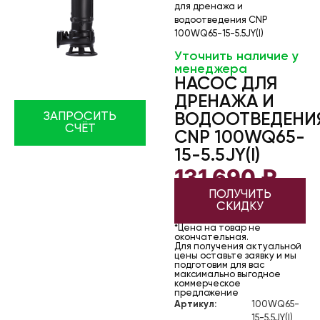
для дренажа и
водоотведения CNP
100WQ65-15-5.5JY(I)
Уточнить наличие у
менеджера
НАСОС ДЛЯ
ДРЕНАЖА И
ЗАПРОСИТЬ
ВОДООТВЕДЕНИ
СЧЁТ
CNP 100WQ65-
15-5.5JY(I)
131 690
₽
ПОЛУЧИТЬ
СКИДКУ
*Цена на товар не
окончательная.
Для получения актуальной
цены оставьте заявку и мы
подготовим для вас
максимально выгодное
коммерческое
предложение
Артикул:
100WQ65-
15-5.5JY(I)