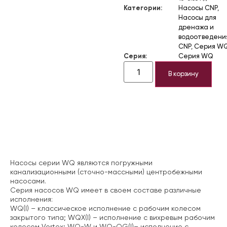
Категории:
Насосы CNP
,
Насосы для
дренажа и
водоотведени
CNP
,
Серия W
Серия:
Серия WQ
В корзину
Описание
Насосы серии WQ являются погружными
канализационными (сточно-массными) центробежными
насосами.
Серия насосов WQ имеет в своем составе различные
исполнения:
WQ(I) – классическое исполнение с рабочим колесом
закрытого типа;
WQX(I) – исполнение с вихревым рабочим