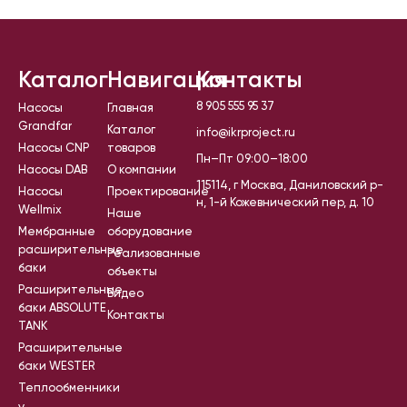
Каталог
Навигация
Контакты
8 905 555 95 37
Насосы
Главная
Grandfar
Каталог
info@ikrproject.ru
Насосы CNP
товаров
Пн–Пт 09:00–18:00
Насосы DAB
О компании
115114, г Москва, Даниловский р-
Насосы
Проектирование
н, 1-й Кожевнический пер, д. 10
Wellmix
Наше
Мембранные
оборудование
расширительные
Реализованные
баки
объекты
Расширительные
Видео
баки ABSOLUTE
Контакты
TANK
Расширительные
баки WESTER
Теплообменники