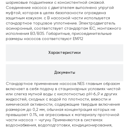
шариковые подшипники с консистентной смазкой.
Соединение насоса с двигателем выполнено упругой
муфтой, которая в целях безопасности ограждена
защитным кожухом. c В насосной части используется
стандартное торцовое уплотнение.
Электродвигатель
асинхронный, соответствует стандартам IEC, монтажного
исполнения B3/В35.
Габаритные, присоединительные
размеры насосов соответствуют EN912
Характеристики
Документы
Стандартное применение насосов NES главным образом
включает в себя подачу в стационарных условиях чистой
или слегка мутной воды с кислотностью pH-6…9 и других
жидкостей, сходных с водой по плотности, вязкости и
химической активности, содержащие твердые включения
размером до 0,2 мм, обычная концентрация которых не
превышает 0.1%, не агрессивных к материалу проточной
части насоса — чугуну. Применяются в системах
водоснабжения, водоподготовки, кондиционирования,