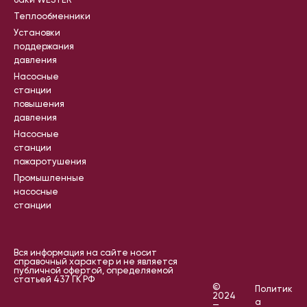
баки WESTER
Теплообменники
Установки
поддержания
давления
Насосные
станции
повышения
давления
Насосные
станции
пожаротушения
Промышленные
насосные
станции
Вся информация на сайте носит
справочный характер и не является
публичной офертой, определяемой
статьей 437 ГК РФ
©
Политик
2024
а
—