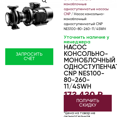
моноблочные
одноступенчатые насосы
CNP
/ Насос консольно-
моноблочный
одноступенчатый CNP
NES100-80-260-11/4SWH
Уточнить наличие у
менеджера
НАСОС
КОНСОЛЬНО-
ЗАПРОСИТЬ
СЧЁТ
МОНОБЛОЧНЫЙ
ОДНОСТУПЕНЧА
CNP NES100-
80-260-
11/4SWH
173 430
₽
ПОЛУЧИТЬ
СКИДКУ
*Цена на товар не
окончательная.