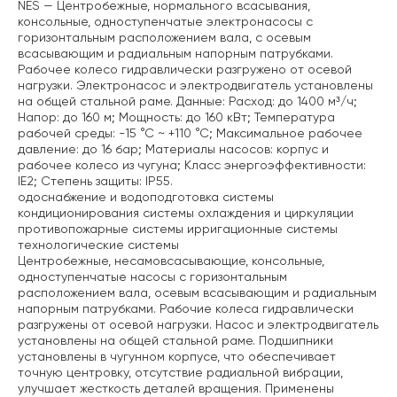
NES — Центробежные, нормального всасывания,
консольные, одноступенчатые электронасосы с
горизонтальным расположением вала, с осевым
всасывающим и радиальным напорным патрубками.
Рабочее колесо гидравлически разгружено от осевой
нагрузки. Электронасос и электродвигатель установлены
на общей стальной раме. Данные: Расход: до 1400 м³/ч;
Напор: до 160 м;
Мощность: до 160 кВт;
Температура
рабочей среды: -15 °С ~ +110 °С;
Максимальное рабочее
давление: до 16 бар;
Материалы насосов: корпус и
рабочее колесо из чугуна;
Класс энергоэффективности:
IE2;
Степень защиты: IP55.
одоснабжение и водоподготовка
системы
кондиционирования
системы охлаждения и циркуляции
противопожарные системы
ирригационные системы
технологические системы
Центробежные, несамовсасывающие, консольные,
одноступенчатые насосы с горизонтальным
расположением вала, осевым всасывающим и радиальным
напорным патрубками. Рабочие колеса гидравлически
разгружены от осевой нагрузки. Насос и электродвигатель
установлены на общей стальной раме.
Подшипники
установлены в чугунном корпусе, что обеспечивает
точную центровку, отсутствие радиальной вибрации,
улучшает жесткость деталей вращения.
Применены