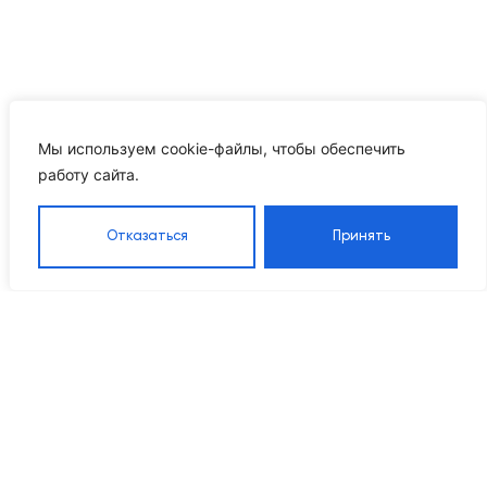
Мы используем cookie-файлы, чтобы обеспечить
работу сайта.
Отказаться
Принять
Каталог
Навигация
Контакты
8 905 555 95 37
Насосы
Главная
Grandfar
Каталог
info@ikrproject.ru
Насосы CNP
товаров
Пн–Пт 09:00–18:00
Насосы DAB
О компании