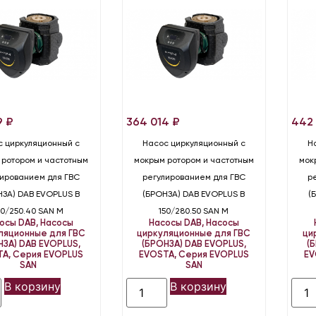
9
₽
364 014
₽
442
с циркуляционный с
Насос циркуляционный с
Н
 ротором и частотным
мокрым ротором и частотным
мок
лированием для ГВС
регулированием для ГВС
р
НЗА) DAB EVOPLUS B
(БРОНЗА) DAB EVOPLUS B
(
50/250.40 SAN M
150/280.50 SAN M
осы DAB
,
Насосы
Насосы DAB
,
Насосы
ляционные для ГВС
циркуляционные для ГВС
ци
НЗА) DAB EVOPLUS,
(БРОНЗА) DAB EVOPLUS,
(
TA
,
Серия EVOPLUS
EVOSTA
,
Серия EVOPLUS
EV
SAN
SAN
В корзину
В корзину