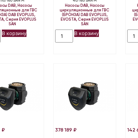
110/180 SAN M
40/180 SAN M
осы DAB
,
Насосы
Насосы DAB
,
Насосы
ляционные для ГВС
циркуляционные для ГВС
ци
НЗА) DAB EVOPLUS,
(БРОНЗА) DAB EVOPLUS,
(
TA
,
Серия EVOPLUS
EVOSTA
,
Серия EVOPLUS
EV
SAN
SAN
В корзину
В корзину
6
₽
378 189
₽
142 