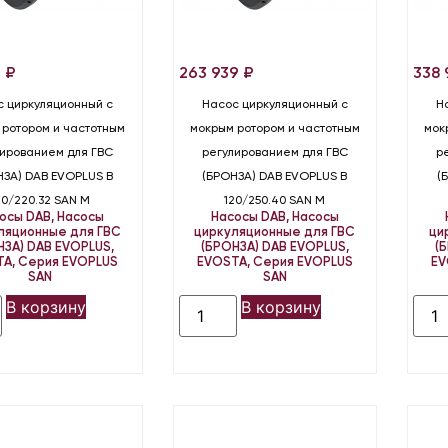
2
₽
263 939
₽
338
с циркуляционный с
Насос циркуляционный с
Н
 ротором и частотным
мокрым ротором и частотным
мок
лированием для ГВС
регулированием для ГВС
р
НЗА) DAB EVOPLUS B
(БРОНЗА) DAB EVOPLUS B
(
20/220.32 SAN M
120/250.40 SAN M
осы DAB
,
Насосы
Насосы DAB
,
Насосы
ляционные для ГВС
циркуляционные для ГВС
ци
НЗА) DAB EVOPLUS,
(БРОНЗА) DAB EVOPLUS,
(
TA
,
Серия EVOPLUS
EVOSTA
,
Серия EVOPLUS
EV
SAN
SAN
В корзину
В корзину