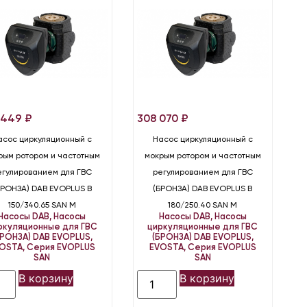
 449
₽
308 070
₽
асос циркуляционный с
Насос циркуляционный с
рым ротором и частотным
мокрым ротором и частотным
егулированием для ГВС
регулированием для ГВС
БРОНЗА) DAB EVOPLUS B
(БРОНЗА) DAB EVOPLUS B
150/340.65 SAN M
180/250.40 SAN M
Насосы DAB
,
Насосы
Насосы DAB
,
Насосы
ркуляционные для ГВС
циркуляционные для ГВС
БРОНЗА) DAB EVOPLUS,
(БРОНЗА) DAB EVOPLUS,
OSTA
,
Серия EVOPLUS
EVOSTA
,
Серия EVOPLUS
SAN
SAN
В корзину
В корзину