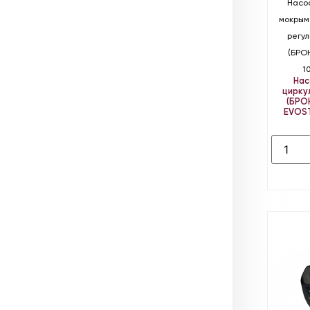
Насо
мокрым
регу
(БРО
1
Нас
цирку
(БРО
EVOS