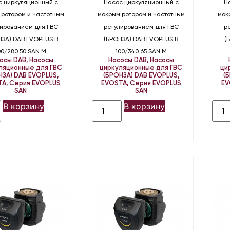
с циркуляционный с
Насос циркуляционный с
Н
 ротором и частотным
мокрым ротором и частотным
мок
лированием для ГВС
регулированием для ГВС
р
НЗА) DAB EVOPLUS B
(БРОНЗА) DAB EVOPLUS B
(
00/280.50 SAN M
100/340.65 SAN M
осы DAB
,
Насосы
Насосы DAB
,
Насосы
ляционные для ГВС
циркуляционные для ГВС
ци
НЗА) DAB EVOPLUS,
(БРОНЗА) DAB EVOPLUS,
(
TA
,
Серия EVOPLUS
EVOSTA
,
Серия EVOPLUS
EV
SAN
SAN
В корзину
В корзину