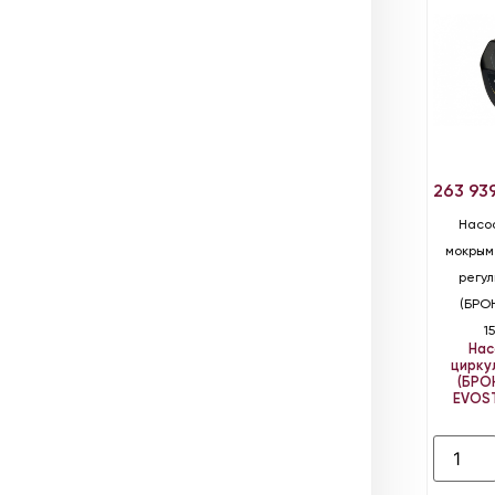
263 93
Насо
мокрым
регу
(БРО
1
Нас
цирку
(БРО
EVOS