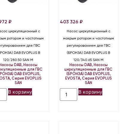
 972
₽
403 326
₽
асос циркуляционный с
Насос циркуляционный с
рым ротором и частотным
мокрым ротором и частотным
егулированием для ГВС
регулированием для ГВС
БРОНЗА) DAB EVOPLUS B
(БРОНЗА) DAB EVOPLUS B
120/280.50 SAN M
120/340.65 SAN M
Насосы DAB
,
Насосы
Насосы DAB
,
Насосы
ркуляционные для ГВС
циркуляционные для ГВС
БРОНЗА) DAB EVOPLUS,
(БРОНЗА) DAB EVOPLUS,
OSTA
,
Серия EVOPLUS
EVOSTA
,
Серия EVOPLUS
SAN
SAN
В корзину
В корзину