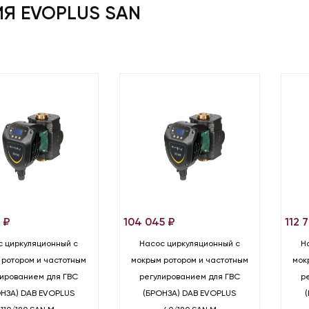
ИЯ EVOPLUS SAN
4
₽
104 045
₽
112 
с циркуляционный с
Насос циркуляционный с
Н
 ротором и частотным
мокрым ротором и частотным
мок
лированием для ГВС
регулированием для ГВС
р
НЗА) DAB EVOPLUS
(БРОНЗА) DAB EVOPLUS