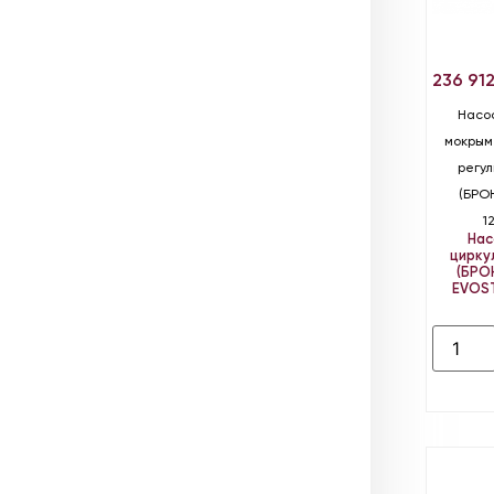
236 91
Насо
мокрым
регу
(БРО
1
Нас
цирку
(БРО
EVOS