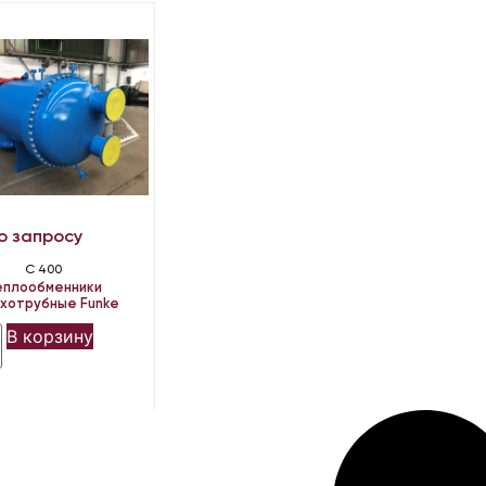
о запросу
C 400
еплообменники
ухотрубные Funke
В корзину