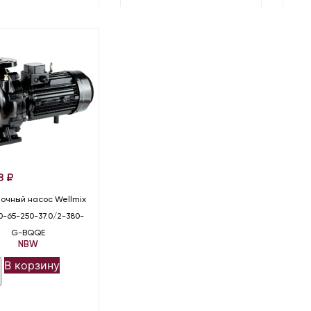
8
₽
очный насос Wellmix
-65-250-37.0/2-380-
G-BQQE
NBW
В корзину