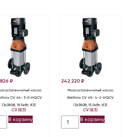
 826
₽
242 220
₽
огоступенчатый насос
Многоступенчатый насос
llmix CV 64- 3-0-HQCV
Wellmix CV 45- 4-2-HQCV
(3х380В, 18.5кВт, IE3)
(3х380В, 15.0кВт, IE3)
CV (IE3)
CV (IE3)
В корзину
В корзину