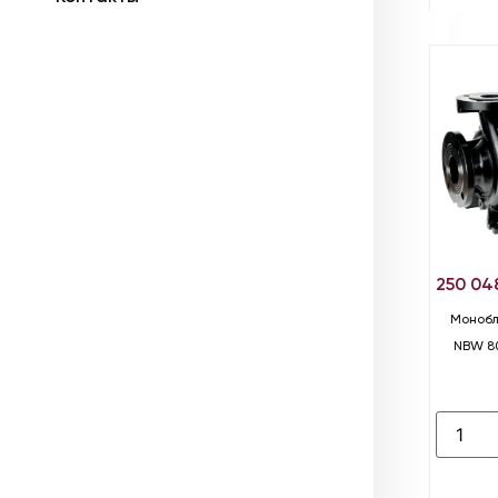
250 04
Монобл
NBW 80