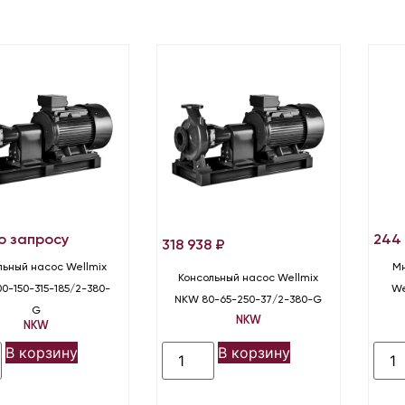
о запросу
244
318 938
₽
льный насос Wellmix
Мн
Консольный насос Wellmix
0-150-315-185/2-380-
We
NKW 80-65-250-37/2-380-G
G
NKW
NKW
В корзину
В корзину